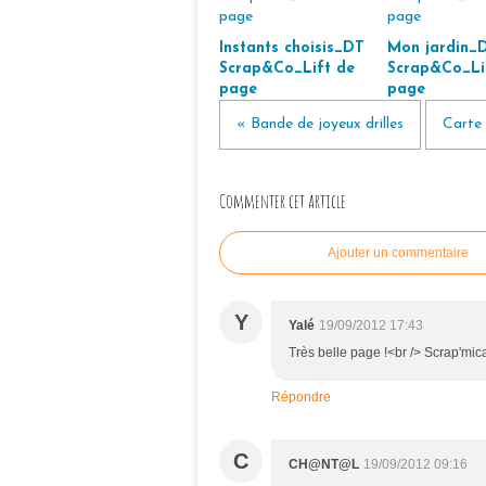
Instants choisis_DT
Mon jardin_
Scrap&Co_Lift de
Scrap&Co_Li
page
page
« Bande de joyeux drilles
Carte 
Commenter cet article
Ajouter un commentaire
Y
Yalé
19/09/2012 17:43
Très belle page !<br /> Scrap'mi
Répondre
C
CH@NT@L
19/09/2012 09:16