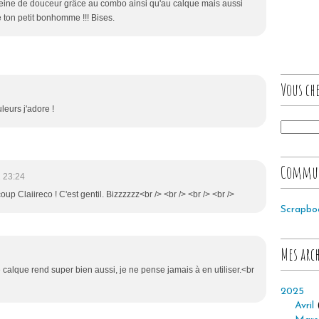
pleine de douceur grâce au combo ainsi qu'au calque mais aussi
e ton petit bonhomme !!! Bises.
Vous che
leurs j'adore !
Commu
 23:24
up Claiireco ! C'est gentil. Bizzzzzz<br /> <br /> <br /> <br />
Scrapbo
Mes arc
 calque rend super bien aussi, je ne pense jamais à en utiliser.<br
2025
Avril