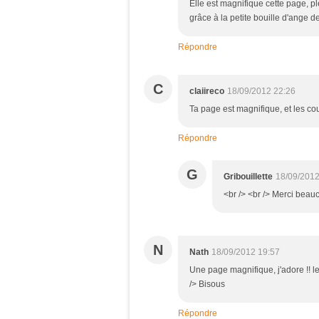
Elle est magnifique cette page, 
grâce à la petite bouille d'ange d
Répondre
C
claiireco
18/09/2012 22:26
Ta page est magnifique, et les cou
Répondre
G
Gribouillette
18/09/2012
<br /> <br /> Merci beauco
N
Nath
18/09/2012 19:57
Une page magnifique, j'adore !! le
/> Bisous
Répondre