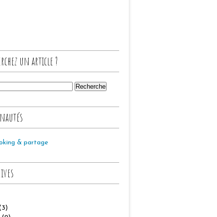
rchez un article ?
nautés
oking & partage
hives
(3)