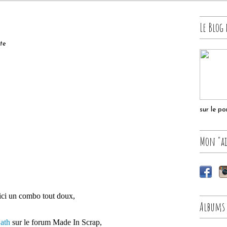
Le Blog 
tte
sur le p
Mon "ai
ici un combo tout doux,
Albums
ath
sur le forum Made In Scrap,