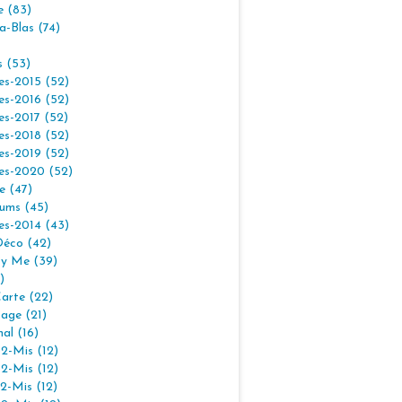
e (83)
la-Blas (74)
s (53)
es-2015 (52)
es-2016 (52)
es-2017 (52)
es-2018 (52)
es-2019 (52)
es-2020 (52)
e (47)
ums (45)
es-2014 (43)
Déco (42)
By Me (39)
)
arte (22)
age (21)
nal (16)
2-Mis (12)
2-Mis (12)
2-Mis (12)