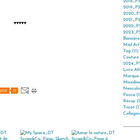
2018_P5
2019_P5
2020_P5
2021_P5
♥♥♥♥♥
2022_P5
2023_P5
Bannière 
Mail Art 
Tag (11)
Couture 
2024_P5
Livre Alt
Marque-
Mixedme
Neocolor
post
0
Posca (1
Récup (1
Tricot (1
Collages