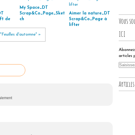
My Space_DT
DT
Scrap&Co_Page_Sket
Aimer la nature_DT
Vous so
ft de
ch
Scrap&Co_Page à
lifter
ICI
"Feuilles d'automne" »
Abonnez-
articles 
Articles
calement