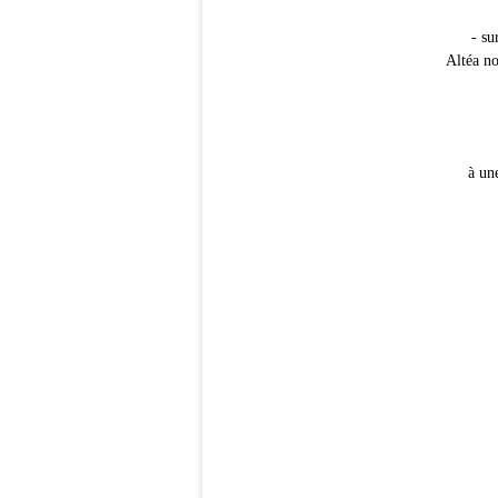
- su
Altéa no
à un