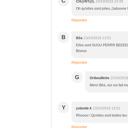
C
CH@NT@L
24/10/2016 23:49
Oh qu'elles sont jolies, j'adooore 
Répondre
B
Béa
23/10/2016 13:51
Elles sont SUUU PERRR BEEEEE !! 
Bisous
Répondre
G
Gribouillette
23/10/2016
Merci Béa, oui oui fait 
Y
yolande k
23/10/2016 13:01
Rhoooo ! Qu'elles sont belles tes c
Répondre