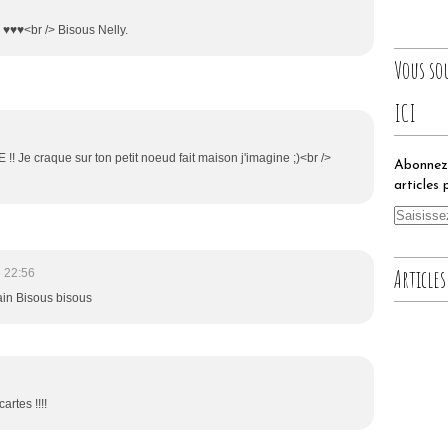
! ♥♥♥<br /> Bisous Nelly.
Vous so
ICI
Je craque sur ton petit noeud fait maison j'imagine ;)<br />
Abonnez-
articles 
Articles
 22:56
main Bisous bisous
artes !!!!