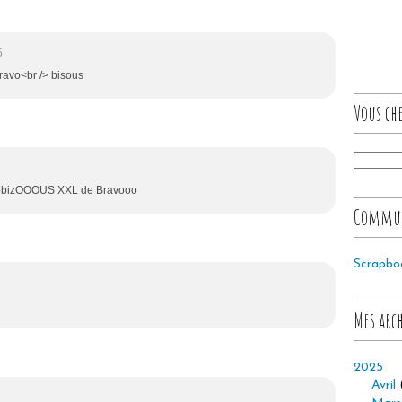
5
ravo<br /> bisous
Vous che
crapbizOOOUS XXL de Bravooo
Commu
Scrapbo
Mes arc
2025
Avril