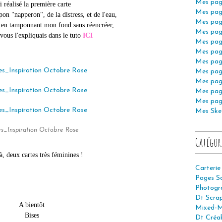
Mes pag
ai réalisé la première carte
Mes pag
pon "napperon", de la distress, et de l'eau,
Mes pag
 en tamponnant mon fond sans réencréer,
Mes pag
ous l'expliquais dans le tuto
ICI
Mes pag
Mes pag
Mes pag
Mes pag
Mes pag
Mes pag
Mes pag
Mes Ske
s_Inspiration Octobre Rose
Catégor
à, deux cartes très féminines !
Carterie
Pages S
Photogr
Dt Scra
A bientôt
Mixed-M
Bises
Dt Créab