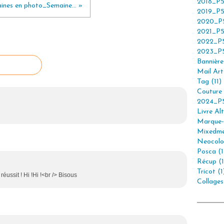
2018_P5
ines en photo_Semaine... »
2019_P5
2020_P5
2021_P5
2022_P5
2023_P5
Bannière 
Mail Art 
Tag (11)
Couture 
2024_P5
Livre Alt
Marque-
Mixedme
Neocolor
Posca (1
Récup (1
Tricot (1
 réussit ! Hi !Hi !<br /> Bisous
Collages