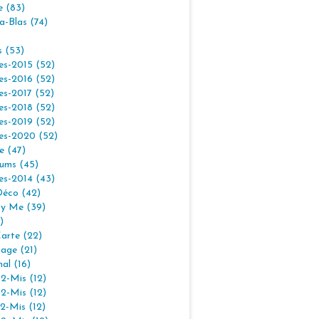
e (83)
la-Blas (74)
s (53)
es-2015 (52)
es-2016 (52)
es-2017 (52)
es-2018 (52)
es-2019 (52)
es-2020 (52)
e (47)
ums (45)
es-2014 (43)
Déco (42)
By Me (39)
)
arte (22)
age (21)
nal (16)
2-Mis (12)
2-Mis (12)
2-Mis (12)