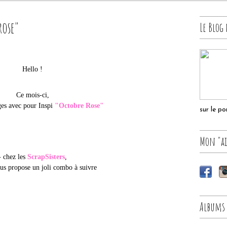
rose"
Le Blog 
Hello !
Ce mois-ci,
ges avec pour Inspi
"Octobre Rose"
sur le p
Mon "ai
- chez les
ScrapSisters
,
ous propose un joli combo à suivre
Albums