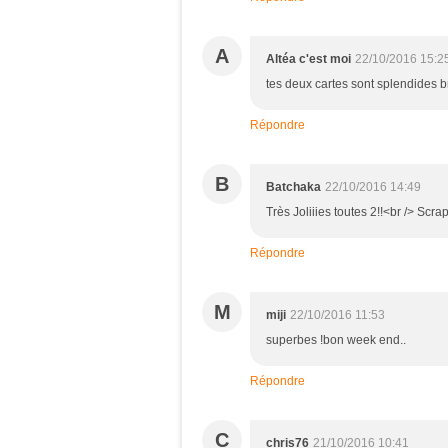
A
Altéa c'est moi
22/10/2016 15:2
tes deux cartes sont splendides b
Répondre
B
Batchaka
22/10/2016 14:49
Très Joliiies toutes 2!!<br /> S
Répondre
M
miji
22/10/2016 11:53
superbes !bon week end..
Répondre
C
chris76
21/10/2016 10:41