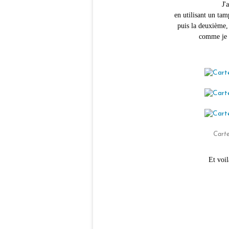
J'
en utilisant un tam
puis la deuxième,
comme je v
Carte
Et voil