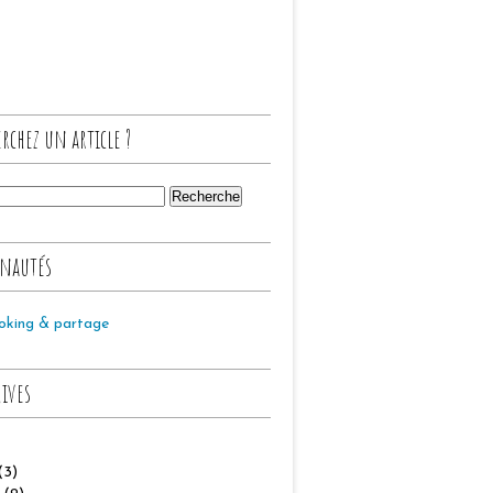
rchez un article ?
nautés
oking & partage
hives
(3)