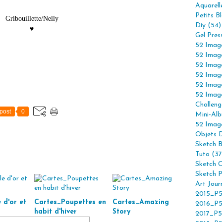
Aquarell
Petits B
Gribouillette/Nelly
Diy (54)
♥
Gel Pres
52 Imag
52 Imag
52 Imag
52 Imag
52 Imag
52 Imag
Challeng
post
0
Mini-Alb
52 Imag
Objets 
Sketch 
Tuto (37
Sketch C
Sketch P
Art Jour
2015_P5
 d'or et
Cartes_Poupettes en
Cartes_Amazing
2016_P5
habit d'hiver
Story
2017_P5