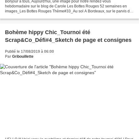
Bonjour à tous, Aujourd'hui, une image pour notre rendez-vous
hebdomadaire sur le blog de Carole Les Bottes Rouges 52 semaines en
images_Les Bottes Rouges Thème#33_Au sol A Bordeaux, sur le parvis du
Palais de Justice, et face à l'Ecole Nationale de La...
Bohème hippy Chic_Tournoi été
Scrap&Co_Défi#4_Sketch de page et consignes
Publié le 17/08/2019 à 06:00
Par
Gribouillette