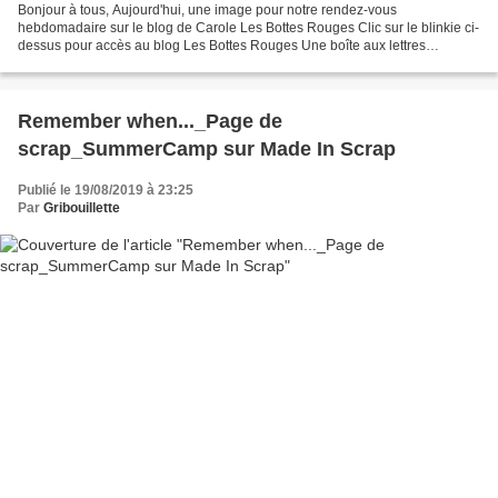
Bonjour à tous, Aujourd'hui, une image pour notre rendez-vous
hebdomadaire sur le blog de Carole Les Bottes Rouges Clic sur le blinkie ci-
dessus pour accès au blog Les Bottes Rouges Une boîte aux lettres
photographiée à l’Île de Ré 52 Semaines en photo...
Remember when..._Page de
scrap_SummerCamp sur Made In Scrap
Publié le 19/08/2019 à 23:25
Par
Gribouillette