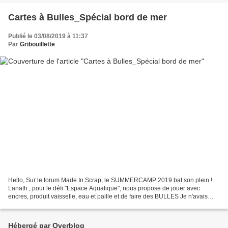
Cartes à Bulles_Spécial bord de mer
Publié le 03/08/2019 à 11:37
Par
Gribouillette
Hello, Sur le forum Made In Scrap, le SUMMERCAMP 2019 bat son plein !
Lanath , pour le défi "Espace Aquatique", nous propose de jouer avec
encres, produit vaisselle, eau et paille et de faire des BULLES Je n'avais
jamais testé ! C'est chose faite et Aïe...
Hébergé par Overblog