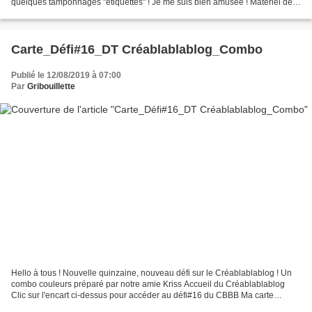
quelques tamponnages "étiquettes" ! Je me suis bien amusée ! Matériel de
la Boutique La Compagnie...
Carte_Défi#16_DT Créablablablog_Combo
Publié le 12/08/2019 à 07:00
Par
Gribouillette
Hello à tous ! Nouvelle quinzaine, nouveau défi sur le Créablablablog ! Un
combo couleurs préparé par notre amie Kriss Accueil du Créablablablog
Clic sur l'encart ci-dessus pour accéder au défi#16 du CBBB Ma carte
Carte_Défi#16_DT Créablablablog_Combo J'ai...