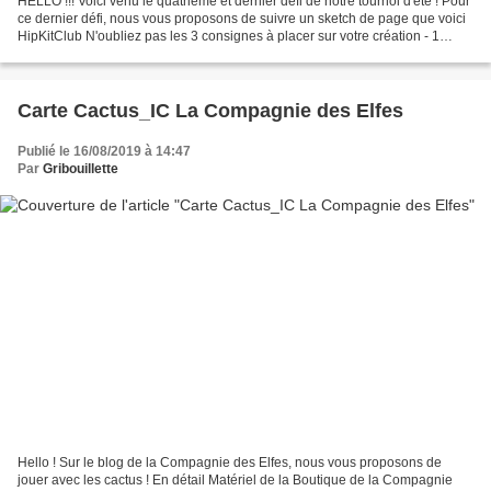
HELLO !!! Voici venu le quatrième et dernier défi de notre tournoi d'été ! Pour
ce dernier défi, nous vous proposons de suivre un sketch de page que voici
HipKitClub N'oubliez pas les 3 consignes à placer sur votre création - 1
photo ronde - Grand journaling...
Carte Cactus_IC La Compagnie des Elfes
Publié le 16/08/2019 à 14:47
Par
Gribouillette
Hello ! Sur le blog de la Compagnie des Elfes, nous vous proposons de
jouer avec les cactus ! En détail Matériel de la Boutique de la Compagnie