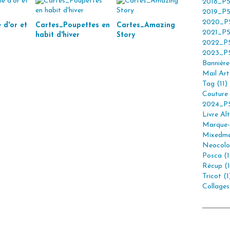
2018_P5
2019_P5
2020_P5
 d'or et
Cartes_Poupettes en
Cartes_Amazing
2021_P5
habit d'hiver
Story
2022_P5
2023_P5
Bannière 
Mail Art 
Tag (11)
Couture 
2024_P5
Livre Alt
Marque-
Mixedme
Neocolor
Posca (1
Récup (1
Tricot (1
Collages