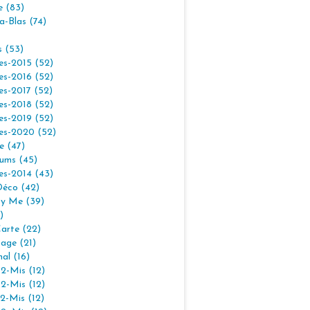
e (83)
la-Blas (74)
s (53)
es-2015 (52)
es-2016 (52)
es-2017 (52)
es-2018 (52)
es-2019 (52)
es-2020 (52)
e (47)
ums (45)
es-2014 (43)
Déco (42)
By Me (39)
)
arte (22)
age (21)
nal (16)
2-Mis (12)
2-Mis (12)
2-Mis (12)