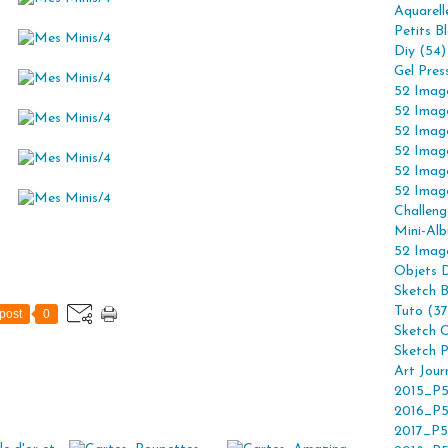
Aquarell
Petits B
Diy (54)
Gel Pres
52 Imag
52 Imag
52 Imag
52 Imag
52 Imag
52 Imag
Challeng
Mini-Alb
52 Imag
Objets 
Sketch 
Tuto (37
post
0
Sketch C
Sketch P
Art Jour
2015_P5
2016_P5
2017_P5