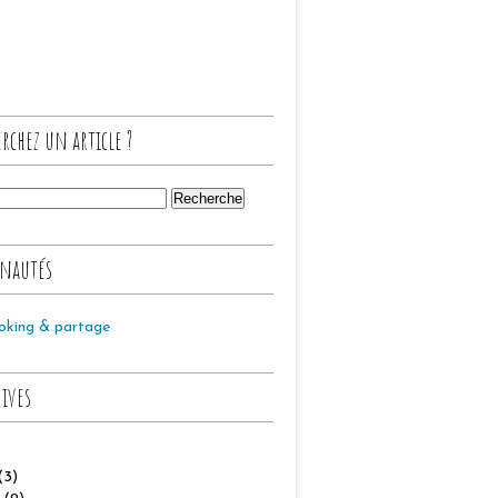
rchez un article ?
nautés
oking & partage
hives
(3)