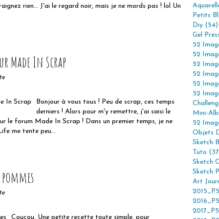
Aquarell
aignez rien... J'ai le regard noir, mais je ne mords pas ! lol Un
Petits B
Diy (54)
Gel Pres
52 Imag
52 Imag
ur Made In Scrap
52 Imag
52 Imag
te
52 Imag
52 Imag
Bonjour à vous tous ! Peu de scrap, ces temps
Challeng
derniers ! Alors pour m'y remettre, j'ai saisi le
Mini-Alb
sur le forum Made In Scrap ! Dans un premier temps, je ne
52 Imag
Life me tente peu...
Objets 
Sketch 
Tuto (37
Sketch C
x pommes
Sketch P
Art Jour
2015_P5
te
2016_P5
2017_P5
Coucou, Une petite recette toute simple, pour