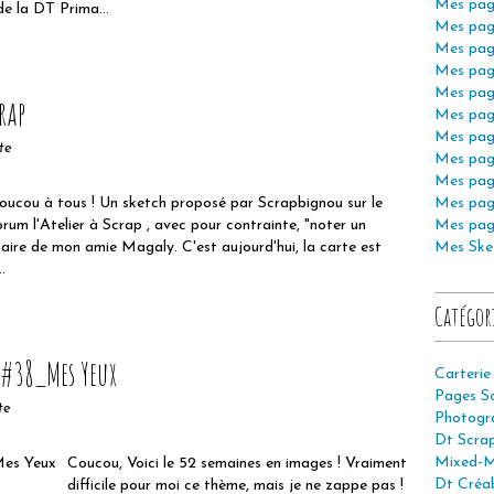
Mes pag
de la DT Prima...
Mes pag
Mes pag
Mes pag
Mes pag
rap
Mes pag
Mes pag
te
Mes pag
Mes pag
oucou à tous ! Un sketch proposé par Scrapbignou sur le
Mes pag
orum l'Atelier à Scrap , avec pour contrainte, "noter un
Mes pag
rsaire de mon amie Magaly. C'est aujourd'hui, la carte est
Mes Ske
.
Catégor
#38_Mes Yeux
Carterie
Pages S
te
Photogr
Dt Scra
Mixed-M
Coucou, Voici le 52 semaines en images ! Vraiment
Dt Créab
difficile pour moi ce thème, mais je ne zappe pas !