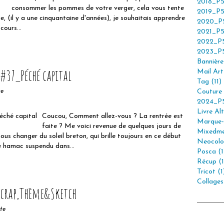
2018_P5
consommer les pommes de votre verger, cela vous tente
2019_P5
e, (il y a une cinquantaine d'années), je souhaitais apprendre
2020_P5
cours...
2021_P5
2022_P5
2023_P5
Bannière 
#37_Péché capital
Mail Art 
Tag (11)
Couture 
te
2024_P5
Livre Alt
Coucou, Comment allez-vous ? La rentrée est
Marque-
faite ? Me voici revenue de quelques jours de
Mixedme
ous changer du soleil breton, qui brille toujours en ce début
Neocolor
le hamac suspendu dans...
Posca (1
Récup (1
Tricot (1
Collages
 Scrap,Thème&Sketch
tte