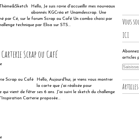
Hello, Je suis ravie d'accueillir mes nouveaux
abonnés KGCréa et Unamdescrap. Une
iné par Cé, sur le forum Scrap ou Café Un combo choisi par
Vous so
llenge technique par Elisa sur STS...
ICI
 Carterie Scrap ou Café
Abonnez-
articles 
te
Hello, Aujourd'hui, je viens vous montrer
Articles
la carte que j'ai réalisée pour
e qui vient de fêter ses 6 ans. J'ai suivi le sketch du challenge
l'Inspiration Carterie proposée...
te