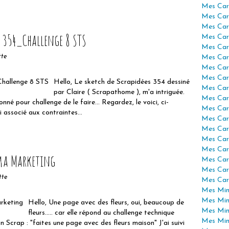
Mes Car
Mes Car
Mes Car
 354_Challenge 8 STS
Mes Car
Mes Car
tte
Mes Car
Mes Car
Mes Car
Hello, Le sketch de Scrapidées 354 dessiné
Mes Car
par Claire ( Scrapathome ), m'a intriguée.
Mes Car
 donné pour challenge de le faire... Regardez, le voici, ci-
Mes Car
ai associé aux contraintes...
Mes Car
Mes Car
Mes Car
Mes Car
ima Marketing
Mes Car
Mes Car
tte
Mes Car
Mes Mini
Mes Min
Hello, Une page avec des fleurs, oui, beaucoup de
Mes Min
fleurs..... car elle répond au challenge technique
Mes Min
Scrap : "faites une page avec des fleurs maison" J'ai suivi