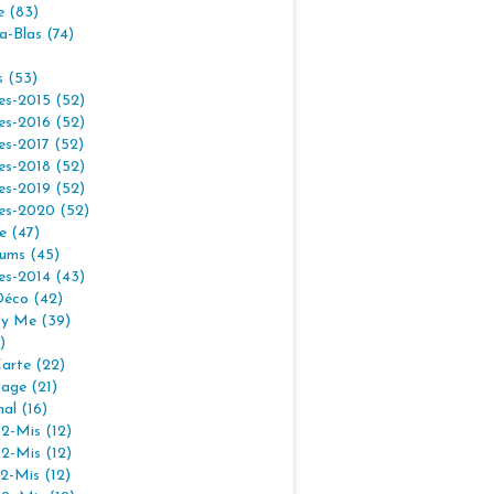
e (83)
la-Blas (74)
s (53)
es-2015 (52)
es-2016 (52)
es-2017 (52)
es-2018 (52)
es-2019 (52)
es-2020 (52)
e (47)
ums (45)
es-2014 (43)
Déco (42)
By Me (39)
)
arte (22)
age (21)
nal (16)
2-Mis (12)
2-Mis (12)
2-Mis (12)