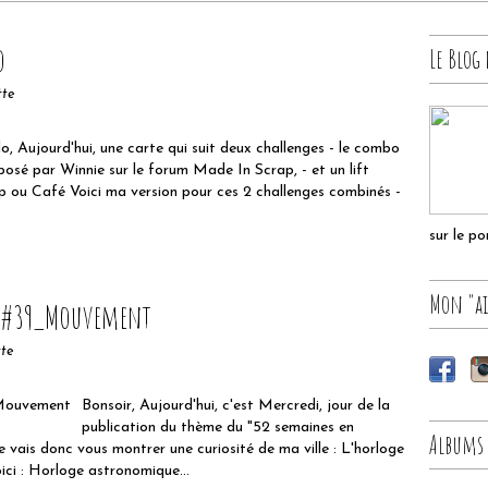
o
Le Blog 
tte
lo, Aujourd'hui, une carte qui suit deux challenges - le combo
posé par Winnie sur le forum Made In Scrap, - et un lift
p ou Café Voici ma version pour ces 2 challenges combinés -
sur le p
Mon "ai
me#39_Mouvement
tte
Bonsoir, Aujourd'hui, c'est Mercredi, jour de la
publication du thème du "52 semaines en
Albums
e vais donc vous montrer une curiosité de ma ville : L'horloge
ci : Horloge astronomique...