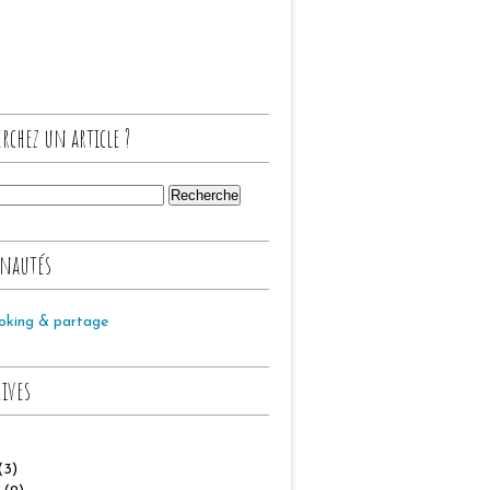
rchez un article ?
nautés
oking & partage
hives
(3)