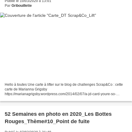
Publié le 10/03/2020 à 13:01
Par
Gribouillette
Hello à toutes Une carte à lifter sur le blog de challenges Scrap&Co : cette
carte de Marianna Grigsby
https://marianagrigsby.wordpress.com/2014/02/07/a-jd-card-youre-so-
special/ Ma version Je n'ai pas été très originale, en restant tout près de la
carte...
52 Semaines en photo en 2020_Les Bottes
Rouges_Thème#10_Point de fuite