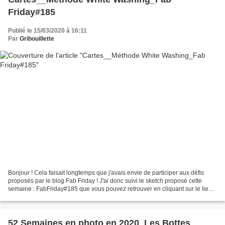
Friday#185
Publié le 15/03/2020 à 16:11
Par
Gribouillette
Bonjour ! Cela faisait longtemps que j'avais envie de participer aux défis
proposés par le blog Fab Friday ! J'ai donc suivi le sketch proposé cette
semaine : FabFriday#185 que vous pouvez retrouver en cliquant sur le lien
ci-dessous http://fabfridaystampinchallenge.blogspot.com/2020/03/fab-
friday-185.html...
52 Semaines en photo en 2020_Les Bottes