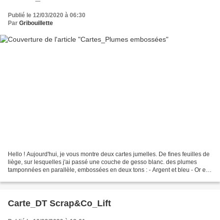
Publié le 12/03/2020 à 06:30
Par
Gribouillette
Hello ! Aujourd'hui, je vous montre deux cartes jumelles. De fines feuilles de
liège, sur lesquelles j'ai passé une couche de gesso blanc. des plumes
tamponnées en parallèle, embossées en deux tons : - Argent et bleu - Or et
rose A bientôt Gribouille...
Carte_DT Scrap&Co_Lift