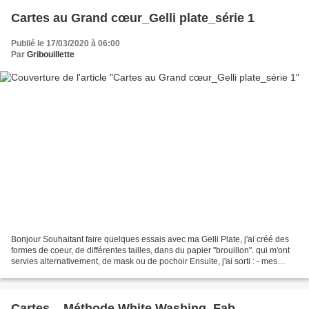
Cartes au Grand cœur_Gelli plate_série 1
Publié le 17/03/2020 à 06:00
Par
Gribouillette
Bonjour Souhaitant faire quelques essais avec ma Gelli Plate, j'ai créé des
formes de coeur, de différentes tailles, dans du papier "brouillon". qui m'ont
servies alternativement, de mask ou de pochoir Ensuite, j'ai sorti : - mes
peintures acryliques,...
Cartes__Méthode White Washing_Fab