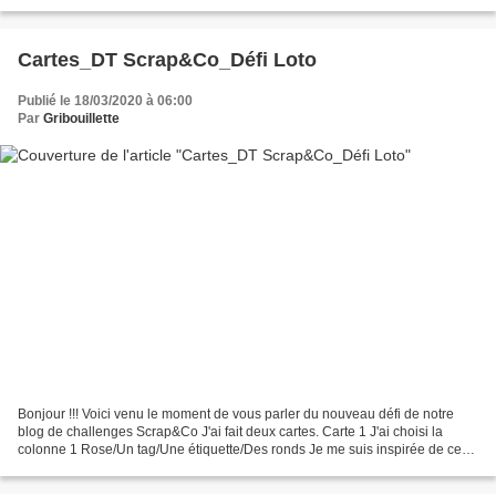
deuxième série J'ai adoré faire...
Cartes_DT Scrap&Co_Défi Loto
Publié le 18/03/2020 à 06:00
Par
Gribouillette
Bonjour !!! Voici venu le moment de vous parler du nouveau défi de notre
blog de challenges Scrap&Co J'ai fait deux cartes. Carte 1 J'ai choisi la
colonne 1 Rose/Un tag/Une étiquette/Des ronds Je me suis inspirée de ce
sketch de SandrineB. Carte 2 J'ai...