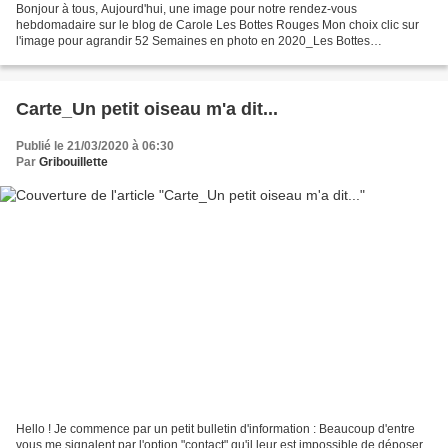
Bonjour à tous, Aujourd'hui, une image pour notre rendez-vous
hebdomadaire sur le blog de Carole Les Bottes Rouges Mon choix clic sur
l'image pour agrandir 52 Semaines en photo en 2020_Les Bottes
Rouges_Thème#12_Seul au monde Pour voir les images de ce...
Carte_Un petit oiseau m'a dit...
Publié le 21/03/2020 à 06:30
Par
Gribouillette
Hello ! Je commence par un petit bulletin d'information : Beaucoup d'entre
vous me signalent par l'option "contact" qu'il leur est impossible de déposer