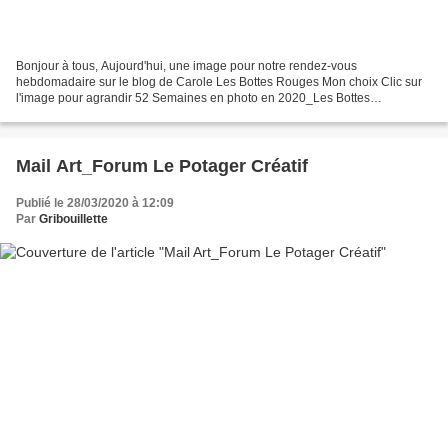
Bonjour à tous, Aujourd'hui, une image pour notre rendez-vous
hebdomadaire sur le blog de Carole Les Bottes Rouges Mon choix Clic sur
l'image pour agrandir 52 Semaines en photo en 2020_Les Bottes
Rouges_Thème#13_Nuages un ciel menaçant en pleine campagne...
Mail Art_Forum Le Potager Créatif
Publié le 28/03/2020 à 12:09
Par
Gribouillette