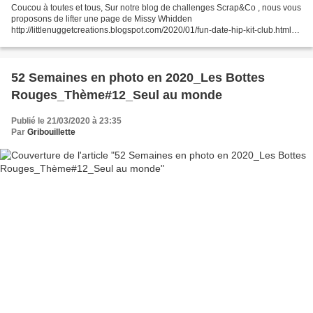
Coucou à toutes et tous, Sur notre blog de challenges Scrap&Co , nous vous
proposons de lifter une page de Missy Whidden
http://littlenuggetcreations.blogspot.com/2020/01/fun-date-hip-kit-club.html
Voici ma version Clic sur l'image pour agrandir Gribouillette_Aimer...
52 Semaines en photo en 2020_Les Bottes
Rouges_Thème#12_Seul au monde
Publié le 21/03/2020 à 23:35
Par
Gribouillette