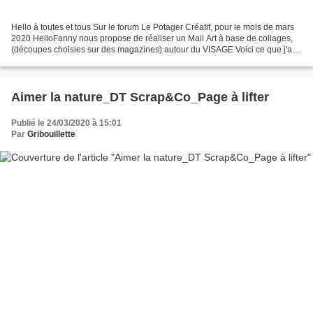
Hello à toutes et tous Sur le forum Le Potager Créatif, pour le mois de mars
2020 HelloFanny nous propose de réaliser un Mail Art à base de collages,
(découpes choisies sur des magazines) autour du VISAGE Voici ce que j'ai
fait Mail Art#1 parti chez Scrapanisé,...
Aimer la nature_DT Scrap&Co_Page à lifter
Publié le 24/03/2020 à 15:01
Par
Gribouillette