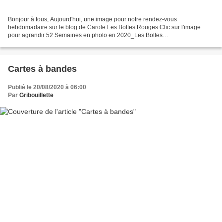
Bonjour à tous, Aujourd'hui, une image pour notre rendez-vous
hebdomadaire sur le blog de Carole Les Bottes Rouges Clic sur l'image
pour agrandir 52 Semaines en photo en 2020_Les Bottes
Rouges_Thème#34_Paysage urbain/n&b A Bordeaux... J'ai choisi ce
cliché...
Cartes à bandes
Publié le 20/08/2020 à 06:00
Par
Gribouillette