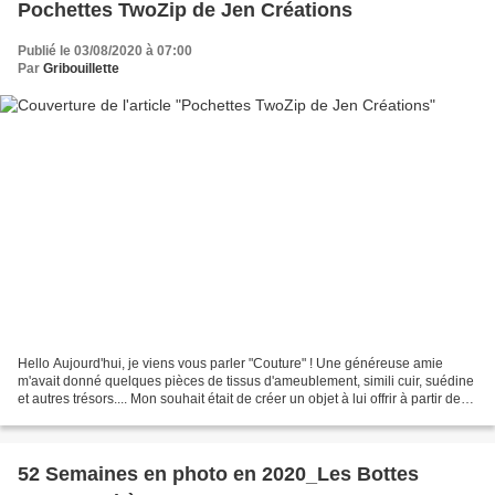
Pochettes TwoZip de Jen Créations
Publié le 03/08/2020 à 07:00
Par
Gribouillette
Hello Aujourd'hui, je viens vous parler "Couture" ! Une généreuse amie
m'avait donné quelques pièces de tissus d'ameublement, simili cuir, suédine
et autres trésors.... Mon souhait était de créer un objet à lui offrir à partir de
ces jolies chutes ! Alors,...
52 Semaines en photo en 2020_Les Bottes