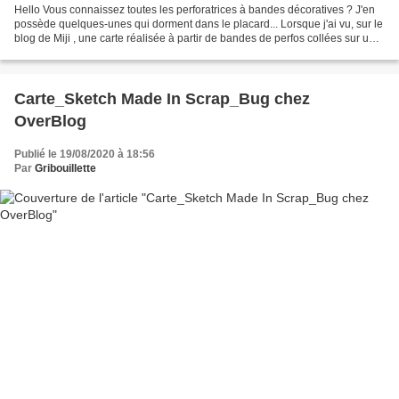
Hello Vous connaissez toutes les perforatrices à bandes décoratives ? J'en
possède quelques-unes qui dorment dans le placard... Lorsque j'ai vu, sur le
blog de Miji , une carte réalisée à partir de bandes de perfos collées sur un
fond, puis teintées......
Carte_Sketch Made In Scrap_Bug chez
OverBlog
Publié le 19/08/2020 à 18:56
Par
Gribouillette