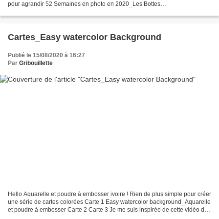
pour agrandir 52 Semaines en photo en 2020_Les Bottes
Rouges_Thème#33_En ligne Pour accéder à la mosaïque du Blog de
Carole...
Cartes_Easy watercolor Background
Publié le 15/08/2020 à 16:27
Par
Gribouillette
Hello Aquarelle et poudre à embosser ivoire ! Rien de plus simple pour créer
une série de cartes colorées Carte 1 Easy watercolor background_Aquarelle
et poudre à embosser Carte 2 Carte 3 Je me suis inspirée de cette vidéo de
Kristina Werner Easy Watercolor...