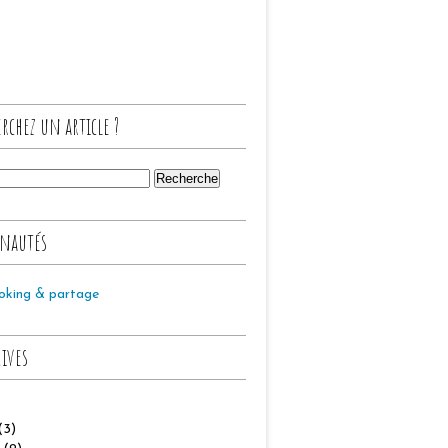
rchez un article ?
nautés
oking & partage
hives
(3)