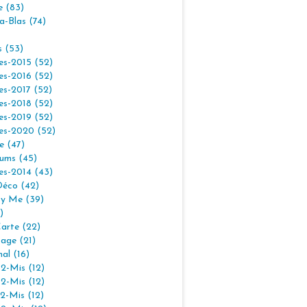
e (83)
la-Blas (74)
s (53)
es-2015 (52)
es-2016 (52)
es-2017 (52)
es-2018 (52)
es-2019 (52)
es-2020 (52)
e (47)
ums (45)
es-2014 (43)
Déco (42)
By Me (39)
)
arte (22)
age (21)
nal (16)
2-Mis (12)
2-Mis (12)
2-Mis (12)