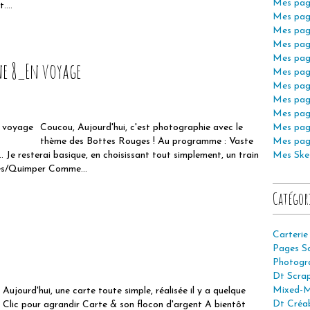
Mes pag
....
Mes pag
Mes pag
Mes pag
Mes pag
e 8_En voyage
Mes pag
Mes pag
Mes pag
Mes pag
Coucou, Aujourd'hui, c'est photographie avec le
Mes pag
thème des Bottes Rouges ! Au programme : Vaste
Mes pag
. Je resterai basique, en choisissant tout simplement, un train
Mes Ske
es/Quimper Comme...
Catégor
Carterie
Pages S
Photogr
Dt Scra
Mixed-M
Aujourd'hui, une carte toute simple, réalisée il y a quelque
Dt Créab
. Clic pour agrandir Carte & son flocon d'argent A bientôt