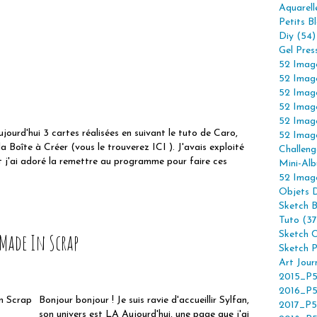
Aquarell
Petits B
Diy (54)
Gel Pres
52 Imag
52 Imag
52 Imag
52 Imag
52 Imag
jourd'hui 3 cartes réalisées en suivant le tuto de Caro,
52 Imag
 la Boîte à Créer (vous le trouverez ICI ). J'avais exploité
Challeng
et j'ai adoré la remettre au programme pour faire ces
Mini-Alb
52 Imag
Objets 
Sketch 
Tuto (37
Made In Scrap
Sketch C
Sketch P
Art Jour
2015_P5
2016_P5
Bonjour bonjour ! Je suis ravie d'accueillir Sylfan,
2017_P5
son univers est LA Aujourd'hui, une page que j'ai