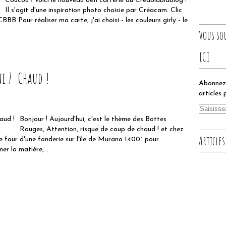
Coucou ! Voici le nouveau défi carterie du Créablablablog !
Il s'agit d'une inspiration photo choisie par Créacam. Clic
BB Pour réaliser ma carte, j'ai choisi - les couleurs girly - le
Vous so
ICI
e 7_Chaud !
Abonnez-
articles 
Bonjour ! Aujourd'hui, c'est le thème des Bottes
Rouges, Attention, risque de coup de chaud ! et chez
Articles
le four d'une fonderie sur l'île de Murano 1400° pour
er la matière,...