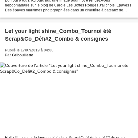
Bonjour à tous, Aujourd'hui, une image pour notre rendez-vous
hebdomadaire sur le blog de Carole Les Bottes Rouges J'ai choisi Épaves !
Des épaves maritimes photographiées dans un cimetière à bateaux de
Quelmer sur les Bords de Rance (Ille et Vilaine_Bretagne)...
Let your light shine_Combo_Tournoi été
Scrap&Co_Défi#2_Combo & consignes
Publié le 17/07/2019 à 04:00
Par
Gribouillette
Hello !!! La suite du tournoi d'été chez Scrap&Co Voici le défi#2 de notre