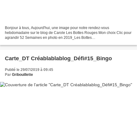
Bonjour à tous, Aujourd'hui, une image pour notre rendez-vous
hebdomadaire sur le blog de Carole Les Bottes Rouges Mon choix Clic pour
agrandir 52 Semaines en photo en 2019_Les Bottes
Rouges_Thème#30_Ciel Un ciel "breton" au-dessus de l'enclos paroissial...
Carte_DT Créablablablog_Défi#15_Bingo
Publié le 29/07/2019 à 09:45
Par
Gribouillette