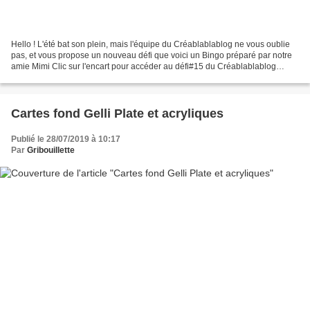
Hello ! L'été bat son plein, mais l'équipe du Créablablablog ne vous oublie
pas, et vous propose un nouveau défi que voici un Bingo préparé par notre
amie Mimi Clic sur l'encart pour accéder au défi#15 du Créablablablog
Défi#15 du Créablablablog_Bingo...
Cartes fond Gelli Plate et acryliques
Publié le 28/07/2019 à 10:17
Par
Gribouillette