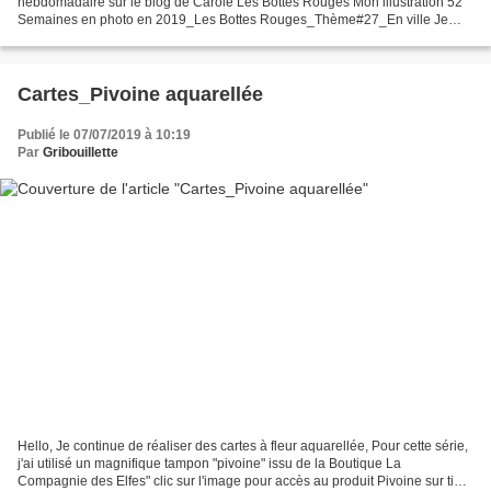
hebdomadaire sur le blog de Carole Les Bottes Rouges Mon illustration 52
Semaines en photo en 2019_Les Bottes Rouges_Thème#27_En ville Je
vous emmène à Bordeaux, place de la Bourse, entre Garonne...
Cartes_Pivoine aquarellée
Publié le 07/07/2019 à 10:19
Par
Gribouillette
Hello, Je continue de réaliser des cartes à fleur aquarellée, Pour cette série,
j'ai utilisé un magnifique tampon "pivoine" issu de la Boutique La
Compagnie des Elfes" clic sur l'image pour accès au produit Pivoine sur tige