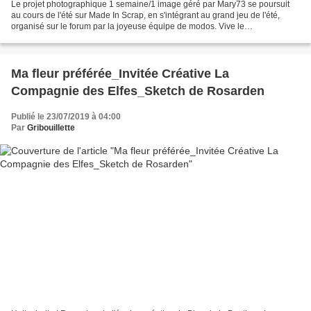
Le projet photographique 1 semaine/1 image géré par Mary73 se poursuit
au cours de l'été sur Made In Scrap, en s'intégrant au grand jeu de l'été,
organisé sur le forum par la joyeuse équipe de modos. Vive le
SummerCamp 2019 ! Semaine 27_Thème#Boutique...
Ma fleur préférée_Invitée Créative La
Compagnie des Elfes_Sketch de Rosarden
Publié le 23/07/2019 à 04:00
Par
Gribouillette