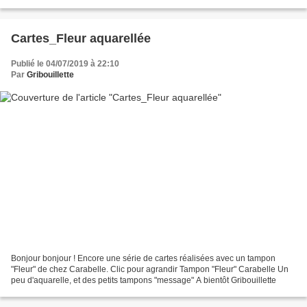
à Martel dans le Lot Semaine 23_Enseigne Semaine...
Cartes_Fleur aquarellée
Publié le 04/07/2019 à 22:10
Par
Gribouillette
Bonjour bonjour ! Encore une série de cartes réalisées avec un tampon
"Fleur" de chez Carabelle. Clic pour agrandir Tampon "Fleur" Carabelle Un
peu d'aquarelle, et des petits tampons "message" A bientôt Gribouillette