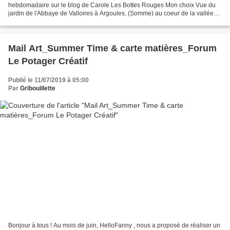
hebdomadaire sur le blog de Carole Les Bottes Rouges Mon choix Vue du
jardin de l'Abbaye de Valloires à Argoules, (Somme) au coeur de la vallée
de l'Authie 52 Semaines en photo en 2019_Les...
Mail Art_Summer Time & carte matières_Forum
Le Potager Créatif
Publié le 11/07/2019 à 05:00
Par
Gribouillette
Bonjour à tous ! Au mois de juin, HelloFanny , nous a proposé de réaliser un