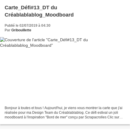
Carte_Défi#13_DT du
Créablablablog_Moodboard
Publié le 02/07/2019 à 04:30
Par
Gribouillette
Bonjour à toutes et tous ! Aujourd'hui, je viens vous montrer la carte que j'ai
réalisée pour ma Design Team du Créablablablog. Ce défi estival un joli
moodboard à l'inspiration "Bord de mer" conçu par Scrapacrolles Clic sur
l'encart ci-dessous pour accès...