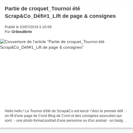
Partie de croquet_Tournoi été
Scrap&Co_Défi#1_Lift de page & consignes
Publié le 03/07/2019 à 10:08
Par
Gribouillette
Hello hello ! Le Tournoi d'été de Scrap&Co est lancé ! Voici le premier défi : -
un lift d'une page de Corol Blog de Corol et des consignes associées qui
sont : - une photo format portrait d'une personne ou d'un animal - un badge,
ou brad ou gros bouton...