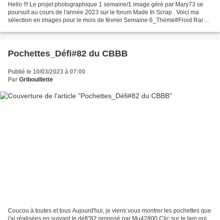
Hello !!! Le projet photographique 1 semaine/1 image géré par Mary73 se
poursuit au cours de l'année 2023 sur le forum Made In Scrap . Voici ma
sélection en images pour le mois de février Semaine 6_Thème#Froid Rare
en Bretagne, la neige est arrivée dans...
Pochettes_Défi#82 du CBBB
Publié le 10/03/2023 à 07:00
Par
Gribouillette
Coucou à toutes et tous Aujourd'hui, je viens vous montrer les pochettes que
j'ai réalisées en suivant le défi"82 proposé par Mu42800 Clic sur le lien qui