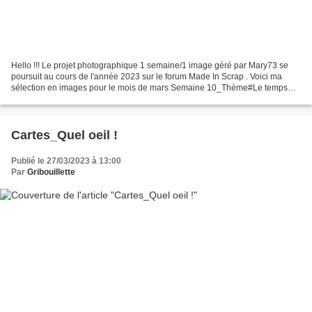
Hello !!! Le projet photographique 1 semaine/1 image géré par Mary73 se
poursuit au cours de l'année 2023 sur le forum Made In Scrap . Voici ma
sélection en images pour le mois de mars Semaine 10_Thème#Le temps
qui passe J'ai choisi un cliché qui peut...
Cartes_Quel oeil !
Publié le 27/03/2023 à 13:00
Par
Gribouillette