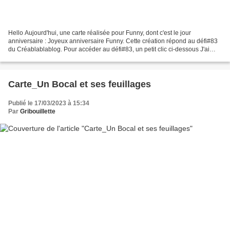
Hello Aujourd'hui, une carte réalisée pour Funny, dont c'est le jour
anniversaire : Joyeux anniversaire Funny. Cette création répond au défi#83
du Créablablablog. Pour accéder au défi#83, un petit clic ci-dessous J'ai
choisi les consignes : Couleurs...
Carte_Un Bocal et ses feuillages
Publié le 17/03/2023 à 15:34
Par
Gribouillette