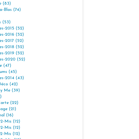
e (83)
la-Blas (74)
s (53)
es-2015 (52)
es-2016 (52)
es-2017 (52)
es-2018 (52)
es-2019 (52)
es-2020 (52)
e (47)
ums (45)
es-2014 (43)
Déco (42)
By Me (39)
)
arte (22)
age (21)
nal (16)
2-Mis (12)
2-Mis (12)
2-Mis (12)