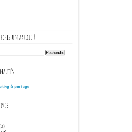
rchez un article ?
nautés
oking & partage
hives
(3)