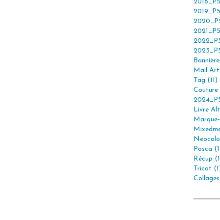
2018_P5
2019_P5
2020_P5
2021_P5
2022_P5
2023_P5
Bannière 
Mail Art 
Tag (11)
Couture 
2024_P5
Livre Alt
Marque-
Mixedme
Neocolor
Posca (1
Récup (1
Tricot (1
Collages