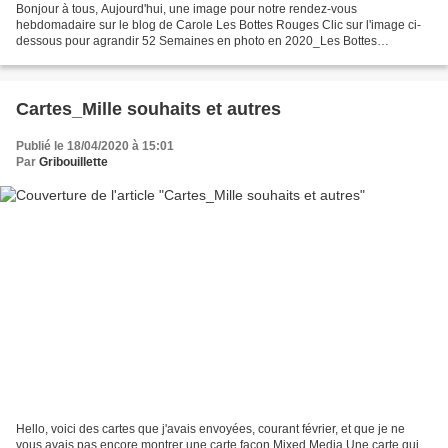
Bonjour à tous, Aujourd'hui, une image pour notre rendez-vous
hebdomadaire sur le blog de Carole Les Bottes Rouges Clic sur l'image ci-
dessous pour agrandir 52 Semaines en photo en 2020_Les Bottes
Rouges_Thème#16_Eclairage Pleins phares d'une Chevrolet...
Cartes_Mille souhaits et autres
Publié le 18/04/2020 à 15:01
Par
Gribouillette
Hello, voici des cartes que j'avais envoyées, courant février, et que je ne
vous avais pas encore montrer une carte façon Mixed Media Une carte qui