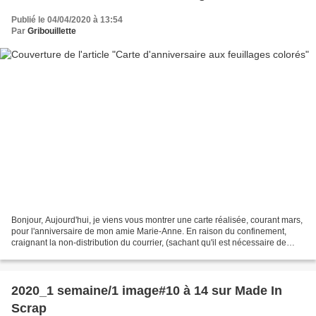
Publié le 04/04/2020 à 13:54
Par
Gribouillette
Bonjour, Aujourd'hui, je viens vous montrer une carte réalisée, courant mars,
pour l'anniversaire de mon amie Marie-Anne. En raison du confinement,
craignant la non-distribution du courrier, (sachant qu'il est nécessaire de
prioriser les actions,) j'ai...
2020_1 semaine/1 image#10 à 14 sur Made In
Scrap