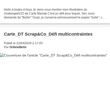
Hello à toutes et tous Je viens vous montrer mon illustration du
challenge#222 de Carte Maniak C'est un défi pour lequel, Sev. nous
demande de "Buller" Youpi, je conserve précieusement le papier "bulle", car
j'aime m'en servir comme tampon. J'en ai profité...
Carte_DT Scrap&Co_Défi multicontraintes
Publié le 22/04/2020 à 17:05
Par
Gribouillette