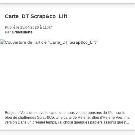
rangement, tricot, crochet,...
Carte_DT Scrap&co_Lift
Publié le 15/04/2020 à 11:47
Par
Gribouillette
Bonjour ! Voici un nouvelle carte, que nous vous proposons de lifter, sur le
blog de challenges Scrap&Co. Une carte de Hélène. Blog d'Hélène Voici ma
version Dans un premier temps, j'ai choisi quelques papiers assortis que j'ai
déchirés et superposés....