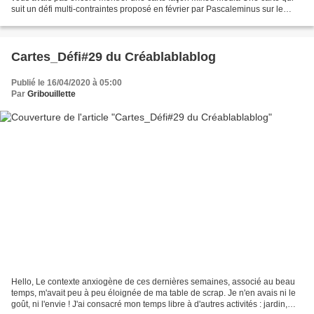
suit un défi multi-contraintes proposé en février par Pascaleminus sur le
forum Made In Scrap - de l'embossage...
Cartes_Défi#29 du Créablablablog
Publié le 16/04/2020 à 05:00
Par
Gribouillette
Hello, Le contexte anxiogène de ces dernières semaines, associé au beau
temps, m'avait peu à peu éloignée de ma table de scrap. Je n'en avais ni le
goût, ni l'envie ! J'ai consacré mon temps libre à d'autres activités : jardin,