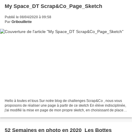
My Space_DT Scrap&Co_Page_Sketch
Publié le 08/04/2020 à 09:58
Par
Gribouillette
Hello à toutes et tous Sur notre blog de challenges Scrap&Co , nous vous
proposons de réaliser une page à partir de ce sketch En élève indisciplinée,
j'ai modifié la mise en page de mon propre sketch, en choisissant de placer
2 photos.. clic sur l'image...
52 Semaines en photo en 2020_Les Bottes