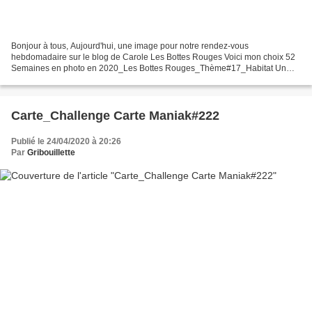
Bonjour à tous, Aujourd'hui, une image pour notre rendez-vous
hebdomadaire sur le blog de Carole Les Bottes Rouges Voici mon choix 52
Semaines en photo en 2020_Les Bottes Rouges_Thème#17_Habitat Un
petit escargot profitant de la fraîcheur du soir, pour...
Carte_Challenge Carte Maniak#222
Publié le 24/04/2020 à 20:26
Par
Gribouillette