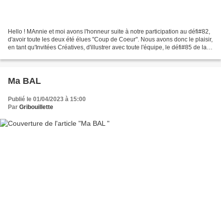
Hello ! MAnnie et moi avons l'honneur suite à notre participation au défi#82,
d'avoir toute les deux été élues "Coup de Coeur". Nous avons donc le plaisir,
en tant qu'Invitées Créatives, d'illustrer avec toute l'équipe, le défi#85 de la
quinzaine, préparé...
Ma BAL
Publié le 01/04/2023 à 15:00
Par
Gribouillette