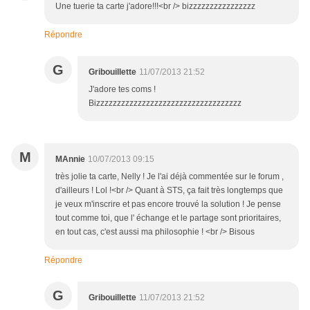
Une tuerie ta carte j'adore!!!<br /> bizzzzzzzzzzzzzzzz
Répondre
G
Gribouillette
11/07/2013 21:52
J'adore tes coms !
Bizzzzzzzzzzzzzzzzzzzzzzzzzzzzzzzzzzz
M
MAnnie
10/07/2013 09:15
très jolie ta carte, Nelly ! Je l'ai déjà commentée sur le forum ,
d'ailleurs ! Lol !<br /> Quant à STS, ça fait très longtemps que
je veux m'inscrire et pas encore trouvé la solution ! Je pense
tout comme toi, que l' échange et le partage sont prioritaires,
en tout cas, c'est aussi ma philosophie ! <br /> Bisous
Répondre
G
Gribouillette
11/07/2013 21:52