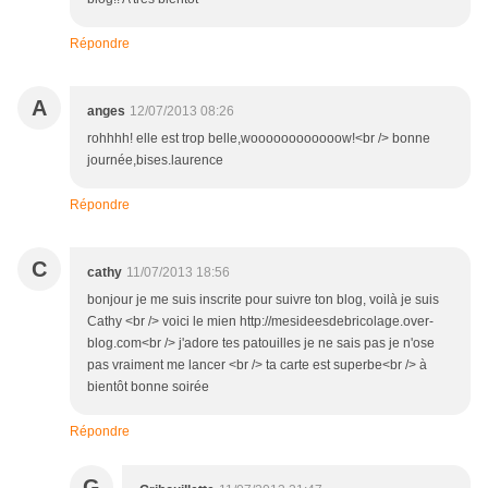
Répondre
A
anges
12/07/2013 08:26
rohhhh! elle est trop belle,woooooooooooow!<br /> bonne
journée,bises.laurence
Répondre
C
cathy
11/07/2013 18:56
bonjour je me suis inscrite pour suivre ton blog, voilà je suis
Cathy <br /> voici le mien http://mesideesdebricolage.over-
blog.com<br /> j'adore tes patouilles je ne sais pas je n'ose
pas vraiment me lancer <br /> ta carte est superbe<br /> à
bientôt bonne soirée
Répondre
G