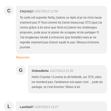
C
Ch@nt@l
10/07/2013 12:59
Ta carte est superbe Nelly, j'adore ce style et je ne m'en lasse
vraiment pas !!! Tout comme toi j'aime beaucoup STS (que j'ai
connu grâce à toi ainsi que Nini) et j'adore les challenges
proposés, juste pour le plaisir de scrapper et de partager !!!
J'ai longtemps hésité à m'inscrire (par timidité) mais je ne
regrette vraiment pas d'avoir sauté le pas ! Bisous et bonne
journée.
Répondre
G
Gribouillette
11/07/2013 21:50
Hello Chantal ! Comme le dit Néfertiti, sur STS, elles
ne mordent pas, l'ambiance est super cool.... juste du
partage, et c'est énorme ! Bises à toi
L
Laetitia67
10/07/2013 10:27