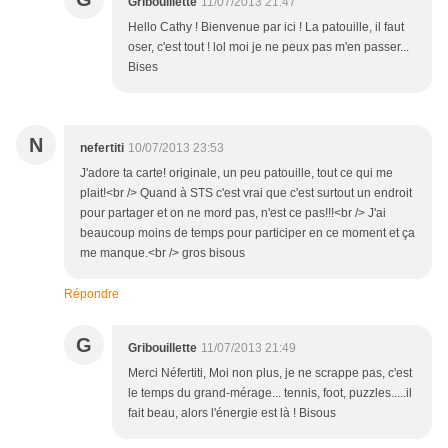
Gribouillette
11/07/2013 21:47
Hello Cathy ! Bienvenue par ici ! La patouille, il faut
oser, c'est tout ! lol moi je ne peux pas m'en passer...
Bises
N
nefertiti
10/07/2013 23:53
J'adore ta carte! originale, un peu patouille, tout ce qui me
plait!<br /> Quand à STS c'est vrai que c'est surtout un endroit
pour partager et on ne mord pas, n'est ce pas!!!<br /> J'ai
beaucoup moins de temps pour participer en ce moment et ça
me manque.<br /> gros bisous
Répondre
G
Gribouillette
11/07/2013 21:49
Merci Néfertiti, Moi non plus, je ne scrappe pas, c'est
le temps du grand-mérage... tennis, foot, puzzles.....il
fait beau, alors l'énergie est là ! Bisous