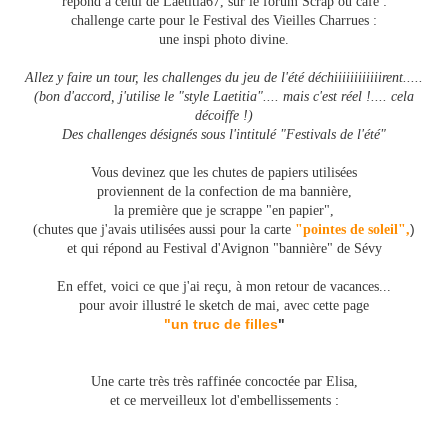
répond à celui de Laetitia67, sur le forum Scrap ou café :
challenge carte pour le Festival des Vieilles Charrues :
une inspi photo divine.
Allez y faire un tour, les challenges du jeu de l'été déchiiiiiiiiiiiirent.....
(bon d'accord, j'utilise le "style Laetitia".... mais c'est réel !.... cela
décoiffe !)
Des challenges désignés sous l'intitulé "Festivals de l'été"
Vous devinez que les chutes de papiers utilisées
proviennent de la confection de ma bannière,
la première que je scrappe "en papier",
)
(chutes que j'avais utilisées aussi pour la carte
"pointes de soleil",
et qui répond au Festival d'Avignon "bannière" de Sévy
En effet, voici ce que j'ai reçu, à mon retour de vacances...
pour avoir illustré le sketch de mai, avec cette page
"un truc de filles
"
Une carte très très raffinée concoctée par Elisa,
:
et ce merveilleux lot d'embellissements