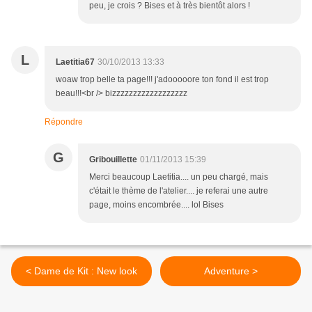
peu, je crois ? Bises et à très bientôt alors !
L
Laetitia67
30/10/2013 13:33
woaw trop belle ta page!!! j'adooooore ton fond il est trop
beau!!!<br /> bizzzzzzzzzzzzzzzzzz
Répondre
G
Gribouillette
01/11/2013 15:39
Merci beaucoup Laetitia.... un peu chargé, mais
c'était le thème de l'atelier.... je referai une autre
page, moins encombrée.... lol Bises
< Dame de Kit : New look
Adventure >