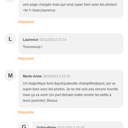
une page chargée mais qui rend super bien avec tes photos!
<br /> bises;laurence
Répondre
L
Laurence
02/11/2013 23:14
Tooooooop !
Répondre
M
Marie-Anne
30/10/2013 22:20
Un magnifique fond &quot;patouille champêtre&quot; qui va
super bien avec tes photos. Je ne me suis pas encore inscrite
mais ça va venir (on part demain matin rendre les petits à
leurs parents!). Bisous.
Répondre
G
Gribouillette
01/11/2013 15:30