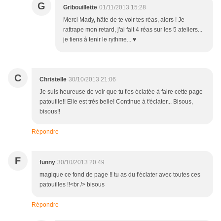
G
Gribouillette
01/11/2013 15:28
Merci Mady, hâte de te voir tes réas, alors ! Je
rattrape mon retard, j'ai fait 4 réas sur les 5 ateliers...
je tiens à tenir le rythme... ♥
C
Christelle
30/10/2013 21:06
Je suis heureuse de voir que tu t'es éclatée à faire cette page
patouille!! Elle est très belle! Continue à t'éclater... Bisous,
bisous!!
Répondre
F
funny
30/10/2013 20:49
magique ce fond de page !! tu as du t'éclater avec toutes ces
patouilles !!<br /> bisous
Répondre