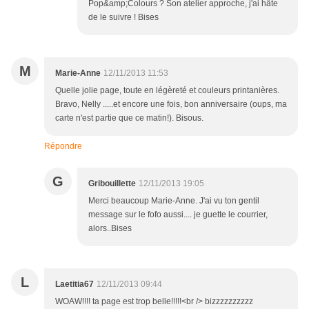
Pop&amp;Colours ? Son atelier approche, j'ai hâte
de le suivre ! Bises
M
Marie-Anne
12/11/2013 11:53
Quelle jolie page, toute en légèreté et couleurs printanières.
Bravo, Nelly .....et encore une fois, bon anniversaire (oups, ma
carte n'est partie que ce matin!). Bisous.
Répondre
G
Gribouillette
12/11/2013 19:05
Merci beaucoup Marie-Anne. J'ai vu ton gentil
message sur le fofo aussi.... je guette le courrier,
alors..Bises
L
Laetitia67
12/11/2013 09:44
WOAW!!!! ta page est trop belle!!!!!<br /> bizzzzzzzzzz