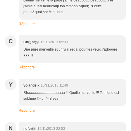
Quelle merveille ta page j'aime beaucoup beaucoup !! et
j'aime aussi beaucoup ton tampon &quot; j'♥ cette
photo&quot;<br /> bisous
Répondre
C
Ch@nt@l
15/11/2013 09:33
Une pure merveille et un vrai régal pour les yeux, j'adooore
♥♥♥ !!!
Répondre
Y
yolande k
13/11/2013 11:49
Rhaaaaaaaaaaaaaaaaaa !!! Quelle merveille !!! Ton fond est
sublime !!!<br /> Bises
Répondre
N
nefertiti
12/11/2013 22:53