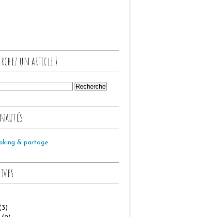
rchez un article ?
nautés
oking & partage
hives
(3)