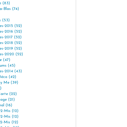
e (83)
la-Blas (74)
s (53)
es-2015 (52)
es-2016 (52)
es-2017 (52)
es-2018 (52)
es-2019 (52)
es-2020 (52)
e (47)
ums (45)
es-2014 (43)
Déco (42)
By Me (39)
)
arte (22)
age (21)
nal (16)
2-Mis (12)
2-Mis (12)
2-Mis (12)