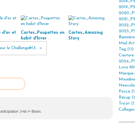
2018_P5
2019_P5
2020_P5
2021_P5
2022_P5
2023_P5
 d'or et
Cartes_Poupettes en
Cartes_Amazing
Bannière 
habit d'hiver
Story
Mail Art 
ur le Challenge#13... »
Tag (11)
Couture 
2024_P5
Livre Alt
Marque-
Mixedme
Neocolor
Posca (1
Récup (1
Tricot (1
Collages
articipation :)<br /> Bises.