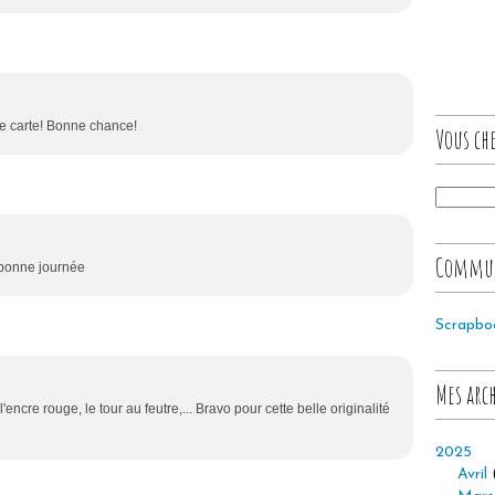
tte carte! Bonne chance!
Vous che
Commu
t bonne journée
Scrapbo
Mes arc
l'encre rouge, le tour au feutre,... Bravo pour cette belle originalité
2025
Avril