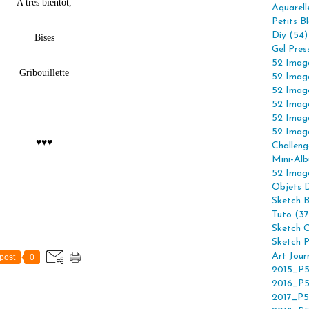
A très bientôt,
Aquarell
Petits B
Diy (54)
Bises
Gel Pres
52 Imag
Gribouillette
52 Imag
52 Imag
52 Imag
52 Imag
52 Imag
♥♥♥
Challeng
Mini-Alb
52 Imag
Objets 
Sketch 
Tuto (37
Sketch C
Sketch P
Art Jour
post
0
2015_P5
2016_P5
2017_P5