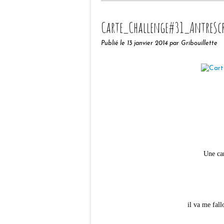
Carte_Challenge#31_AntreSc
Publié le
13 janvier 2014
par Gribouillette
Une car
il va me fall