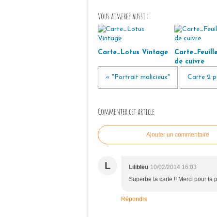
Vous aimerez aussi :
Carte_Lotus Vintage
Carte_Feuille
de cuivre
« "Portrait malicieux"
Carte 2 po
Commenter cet article
Ajouter un commentaire
L
Lilibleu
10/02/2014 16:03
Superbe ta carte !! Merci pour ta p
Répondre