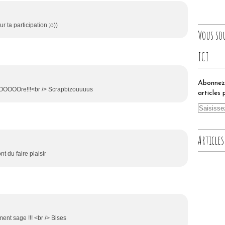
r ta participation ;o))
Vous so
ICI
Abonnez-
OOre!!!<br /> Scrapbizouuuus
articles 
Articles
t du faire plaisir
ent sage !!! <br /> Bises