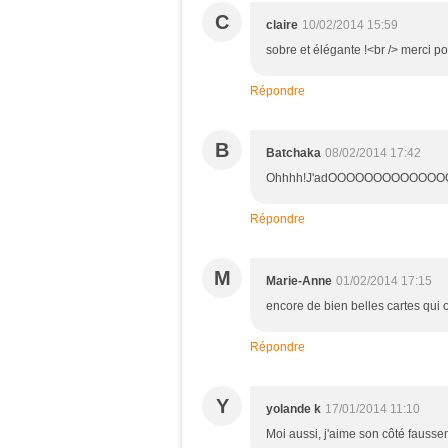
C
claire
10/02/2014 15:59
sobre et élégante !<br /> merci pou
Répondre
B
Batchaka
08/02/2014 17:42
Ohhhh!J'adOOOOOOOOOOOOOOOO
Répondre
M
Marie-Anne
01/02/2014 17:15
encore de bien belles cartes qui on
Répondre
Y
yolande k
17/01/2014 11:10
Moi aussi, j'aime son côté faussem