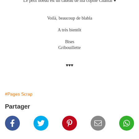
Le petit noeud est un cadeau de ma copine Chantal ♥
Voilà, beaucoup de blabla
A très bientôt
Bises
Gribouillette
♥♥♥
#Pages Scrap
Partager