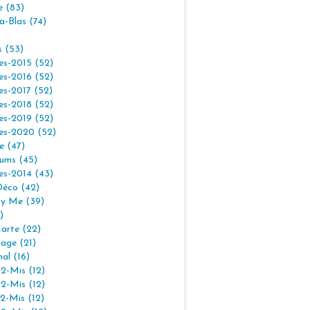
e (83)
la-Blas (74)
s (53)
es-2015 (52)
es-2016 (52)
es-2017 (52)
es-2018 (52)
es-2019 (52)
es-2020 (52)
e (47)
ums (45)
es-2014 (43)
Déco (42)
By Me (39)
)
arte (22)
age (21)
nal (16)
2-Mis (12)
2-Mis (12)
2-Mis (12)