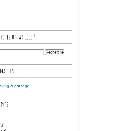
rchez un article ?
nautés
oking & partage
hives
(3)