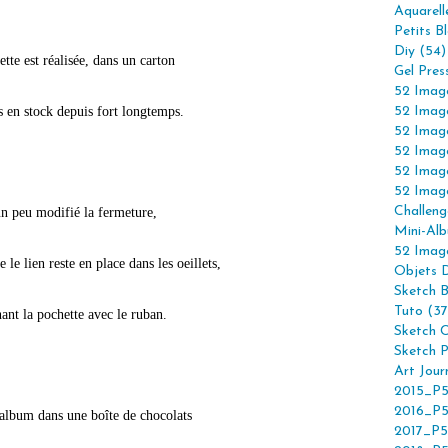
Aquarell
Petits B
Diy (54)
tte est réalisée, dans un carton
Gel Pres
52 Imag
s en stock depuis fort longtemps.
52 Imag
52 Imag
52 Imag
52 Imag
52 Imag
Challeng
un peu modifié la fermeture,
Mini-Alb
52 Imag
 le lien reste en place dans les oeillets,
Objets 
Sketch 
Tuto (37
ant la pochette avec le ruban.
Sketch C
Sketch P
Art Jour
2015_P5
2016_P5
l'album dans une boîte de chocolats
2017_P5