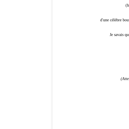
(h
d'une célèbre bou
Je savais que
(Atte