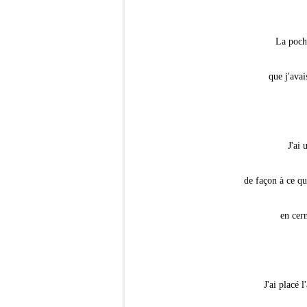
La poche
que j'avai
J'ai 
de façon à ce que
en cern
J'ai placé 