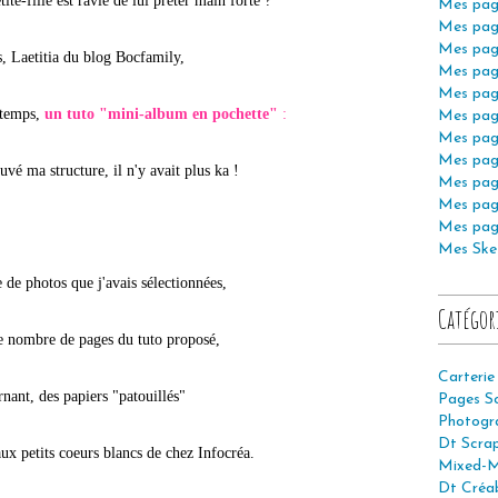
tite-fille est ravie de lui prêter main forte ?
Mes pag
Mes pag
Mes pag
, Laetitia du blog Bocfamily,
Mes pag
Mes pag
 temps,
un tuto "mini-album en pochette"
:
Mes pag
Mes pag
Mes pag
uvé ma structure, il n'y avait plus ka !
Mes pag
Mes pag
Mes pag
Mes Ske
de photos que j'avais sélectionnées,
Catégor
le nombre de pages du tuto proposé,
Carterie
rnant, des papiers "patouillés"
Pages S
Photogr
Dt Scra
aux petits coeurs blancs de chez Infocréa.
Mixed-M
Dt Créab