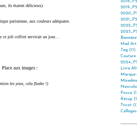
2018_P5
um, ils étaient délicieux)
2019_P5
2020_P5
2021_P5
tique parisienne, aux couleurs adéquates.
2022_P5
2023_P5
 ce joli coffret servirait un jour....
Bannière 
Mail Art 
Tag (11)
Couture 
2024_P5
Place aux images :
Livre Alt
Marque-
Mixedme
ntion les yeux, cela flashe !)
Neocolor
Posca (1
Récup (1
Tricot (1
Collages