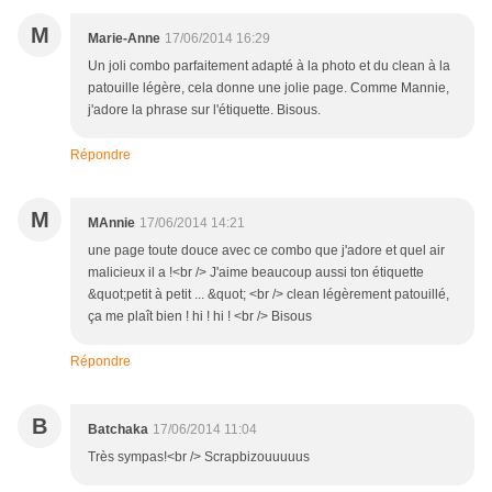
M
Marie-Anne
17/06/2014 16:29
Un joli combo parfaitement adapté à la photo et du clean à la
patouille légère, cela donne une jolie page. Comme Mannie,
j'adore la phrase sur l'étiquette. Bisous.
Répondre
M
MAnnie
17/06/2014 14:21
une page toute douce avec ce combo que j'adore et quel air
malicieux il a !<br /> J'aime beaucoup aussi ton étiquette
&quot;petit à petit ... &quot; <br /> clean légèrement patouillé,
ça me plaît bien ! hi ! hi ! <br /> Bisous
Répondre
B
Batchaka
17/06/2014 11:04
Très sympas!<br /> Scrapbizouuuuus