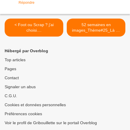
Répondre
< Foot ou Scrap ? j'ai
52 semaines en
choisi....
images_Thème#25_Là où
je m'assieds >
Hébergé par Overblog
Top articles
Pages
Contact
Signaler un abus
C.G.U.
Cookies et données personnelles
Préférences cookies
Voir le profil de Gribouillette sur le portail Overblog