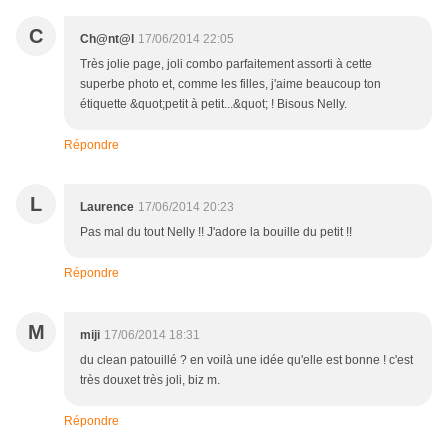
C
Ch@nt@l
17/06/2014 22:05
Très jolie page, joli combo parfaitement assorti à cette
superbe photo et, comme les filles, j'aime beaucoup ton
étiquette &quot;petit à petit...&quot; ! Bisous Nelly.
Répondre
L
Laurence
17/06/2014 20:23
Pas mal du tout Nelly !! J'adore la bouille du petit !!
Répondre
M
miji
17/06/2014 18:31
du clean patouillé ? en voilà une idée qu'elle est bonne ! c'est
très douxet très joli, biz m.
Répondre