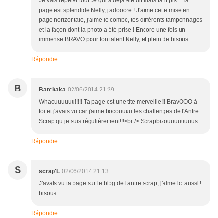
Je vais répéter tout ce qui a déjà été dit mais tant pis... Ta
page est splendide Nelly, j'adooore ! J'aime cette mise en
page horizontale, j'aime le combo, tes différents tamponnages
et la façon dont la photo a été prise ! Encore une fois un
immense BRAVO pour ton talent Nelly, et plein de bisous.
Répondre
B
Batchaka
02/06/2014 21:39
Whaouuuuuu!!!!! Ta page est une tite merveille!!! BravOOO à
toi et j'avais vu car j'aime bôcouuuu les challenges de l'Antre
Scrap qu je suis régulièrement!!!<br /> Scrapbizouuuuuuuus
Répondre
S
scrap'L
02/06/2014 21:13
J'avais vu ta page sur le blog de l'antre scrap, j'aime ici aussi !
bisous
Répondre