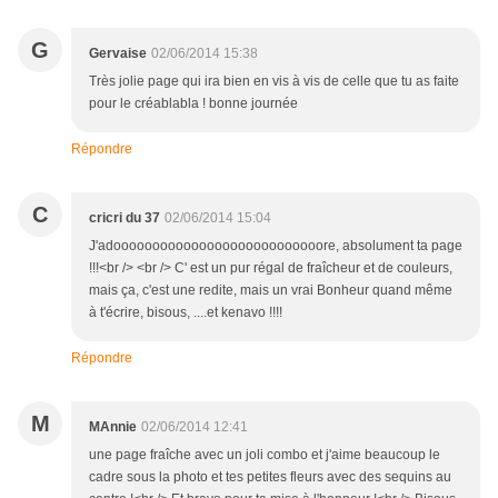
G
Gervaise
02/06/2014 15:38
Très jolie page qui ira bien en vis à vis de celle que tu as faite
pour le créablabla ! bonne journée
Répondre
C
cricri du 37
02/06/2014 15:04
J'adooooooooooooooooooooooooooore, absolument ta page
!!!<br /> <br /> C' est un pur régal de fraîcheur et de couleurs,
mais ça, c'est une redite, mais un vrai Bonheur quand même
à t'écrire, bisous, ....et kenavo !!!!
Répondre
M
MAnnie
02/06/2014 12:41
une page fraîche avec un joli combo et j'aime beaucoup le
cadre sous la photo et tes petites fleurs avec des sequins au