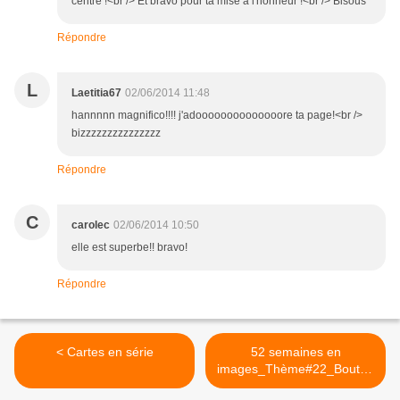
centre !<br /> Et bravo pour ta mise à l'honneur !<br /> Bisous
Répondre
L
Laetitia67
02/06/2014 11:48
hannnnn magnifico!!!! j'adoooooooooooooore ta page!<br />
bizzzzzzzzzzzzzzz
Répondre
C
carolec
02/06/2014 10:50
elle est superbe!! bravo!
Répondre
< Cartes en série
52 semaines en
images_Thème#22_Bouton
>