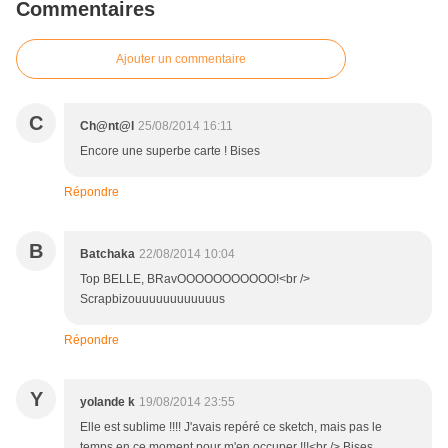
Commentaires
Ajouter un commentaire
C
Ch@nt@l
25/08/2014 16:11
Encore une superbe carte ! Bises
Répondre
B
Batchaka
22/08/2014 10:04
Top BELLE, BRavOOOOOOOOOOO!<br />
Scrapbizouuuuuuuuuuuus
Répondre
Y
yolande k
19/08/2014 23:55
Elle est sublime !!!! J'avais repéré ce sketch, mais pas le
temps en ce moment pour m'en occuper !!!<br /> Bises