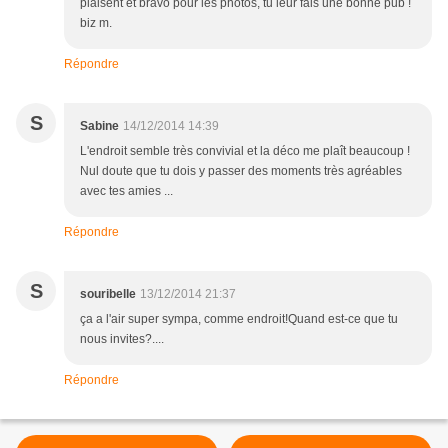
plaisent et bravo pour les photos, tu leur fais une bonne pub !
biz m.
Répondre
S
Sabine
14/12/2014 14:39
L'endroit semble très convivial et la déco me plaît beaucoup !
Nul doute que tu dois y passer des moments très agréables
avec tes amies ...
Répondre
S
souribelle
13/12/2014 21:37
ça a l'air super sympa, comme endroit!Quand est-ce que tu
nous invites?....
Répondre