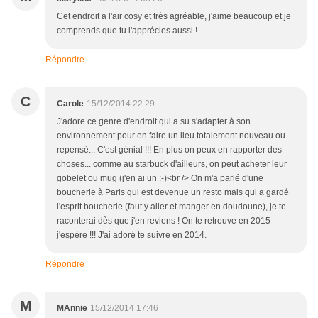
Cet endroit a l'air cosy et très agréable, j'aime beaucoup et je
comprends que tu l'apprécies aussi !
Répondre
C
Carole
15/12/2014 22:29
J'adore ce genre d'endroit qui a su s'adapter à son
environnement pour en faire un lieu totalement nouveau ou
repensé... C'est génial !!! En plus on peux en rapporter des
choses... comme au starbuck d'ailleurs, on peut acheter leur
gobelet ou mug (j'en ai un :-)<br /> On m'a parlé d'une
boucherie à Paris qui est devenue un resto mais qui a gardé
l'esprit boucherie (faut y aller et manger en doudoune), je te
raconterai dès que j'en reviens ! On te retrouve en 2015
j'espère !!! J'ai adoré te suivre en 2014.
Répondre
M
MAnnie
15/12/2014 17:46