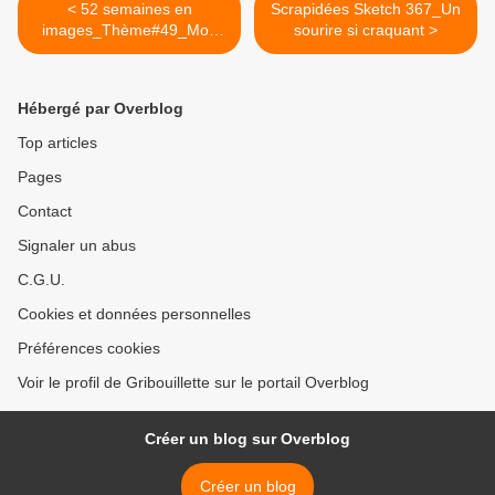
< 52 semaines en
Scrapidées Sketch 367_Un
images_Thème#49_Mon
sourire si craquant >
village
Hébergé par Overblog
Top articles
Pages
Contact
Signaler un abus
C.G.U.
Cookies et données personnelles
Préférences cookies
Voir le profil de Gribouillette sur le portail Overblog
Créer un blog sur Overblog
Créer un blog