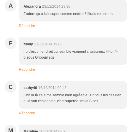
A
Alexandra
23/12/2014 23:30
J'adore ça a l'air super comme endroit ! J'irais volontiers !
Répondre
F
funny
21/12/2014 19:03
ho c'est un endroit qui semble vraiment chaleureux !!!<br />
bisous Gribouillette
Répondre
C
cathy40
16/12/2014 09:43
Ohh là là cela me semble bien agréable!! En tous les cas rien
qu'à voir ces photos, c'est superbe!<br /> Bises
Répondre
M
Maryline
16/12/2014 08:25