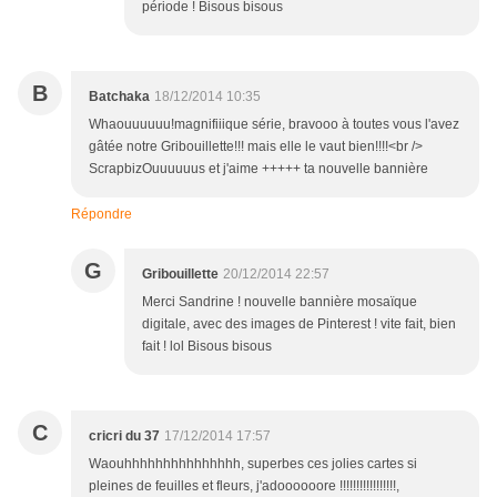
période ! Bisous bisous
B
Batchaka
18/12/2014 10:35
Whaouuuuuu!magnifiiique série, bravooo à toutes vous l'avez
gâtée notre Gribouillette!!! mais elle le vaut bien!!!!<br />
ScrapbizOuuuuuus et j'aime +++++ ta nouvelle bannière
Répondre
G
Gribouillette
20/12/2014 22:57
Merci Sandrine ! nouvelle bannière mosaïque
digitale, avec des images de Pinterest ! vite fait, bien
fait ! lol Bisous bisous
C
cricri du 37
17/12/2014 17:57
Waouhhhhhhhhhhhhhhh, superbes ces jolies cartes si
pleines de feuilles et fleurs, j'adoooooore !!!!!!!!!!!!!!!!!,