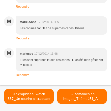
Répondre
M
Marie-Anne
17/12/2014 11:51
Les copines t'ont fait de superbes cartes! Bisous.
Répondre
M
mariecey
17/12/2014 11:46
Elles sont superbes toutes ces cartes - tu as été bien gâtée<br
/> bisous
Répondre
< Scrapidées Sketch
52 semaines en
367_Un sourire si craquant
images_Thème#51_A la
manière de...Alain Laboile >