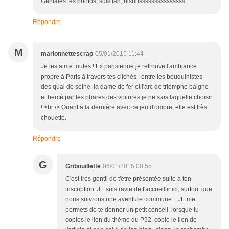
Géniales tes photos, suis fan, bisousssssssssssssss
Répondre
M
marionnettescrap
05/01/2015 11:44
Je les aime toutes ! Ex parisienne je retrouve l'ambiance
propre à Paris à travers tes clichés : entre les bouquinistes
des quai de seine, la dame de fer et l'arc de triomphe baigné
et bercé par les phares des voitures je ne sais laquelle choisir
! <br /> Quant à la dernière avec ce jeu d'ombre, elle est très
chouette.
Répondre
G
Gribouillette
06/01/2015 00:55
C'est très gentil de t'être présentée suite à ton
inscription. JE suis ravie de t'accueillir ici, surtout que
nous suivrons une aventure commune.. .JE me
permets de te donner un petit conseil, lorsque tu
copies le lien du thème du P52, copie le lien de