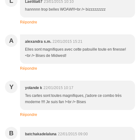
L
Laetitia67
23/01/2015 10:10
hannnnn trop belles WOAW!!!<br /> bizzzzzzzzz
Répondre
A
alexandra s.m.
22/01/2015 15:21
Elles sont magnifiques avec cette patouille toute en finesse!
<br /> Bises de Midwest!
Répondre
Y
yolande k
22/01/2015 10:17
Tes cartes sont toutes magnifiques, j'adore ce combo très
moderne !!!! Je suis fan !<br /> Bises
Répondre
B
batchakadelaluna
22/01/2015 09:00