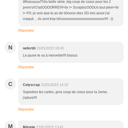
Whaouuuu!Très belle série, big coup de coeur pour les 2
prem's!!!J'adOOOORRE!!!!<br /> ScrapbizOOOUs tout plein<br
/> PS: je vois que tu as de bôoooo dies SG moi aussi j'ai
craqué.....ils sont trop bôoooooooooooooooooooooo!!!! :-))
Répondre
N
nefertiti
21/01/2015 19:45
Le jaune te va à merveille!!!! bisous
Répondre
C
Celyscrap
21/01/2015 14:15
Superbes tes cartes, gros coup de coeur pour la 2eme,
j'adore!!!!
Répondre
M
MAnnie
21/01/2015 13:41