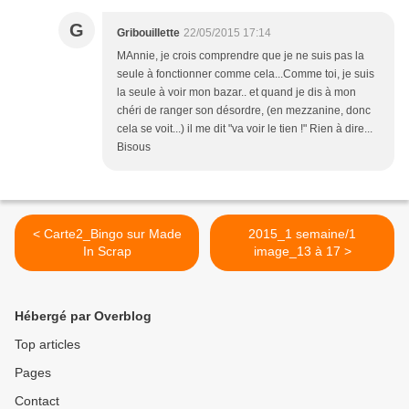
G
Gribouillette
22/05/2015 17:14
MAnnie, je crois comprendre que je ne suis pas la
seule à fonctionner comme cela...Comme toi, je suis
la seule à voir mon bazar.. et quand je dis à mon
chéri de ranger son désordre, (en mezzanine, donc
cela se voit...) il me dit "va voir le tien !" Rien à dire...
Bisous
< Carte2_Bingo sur Made
2015_1 semaine/1
In Scrap
image_13 à 17 >
Hébergé par Overblog
Top articles
Pages
Contact