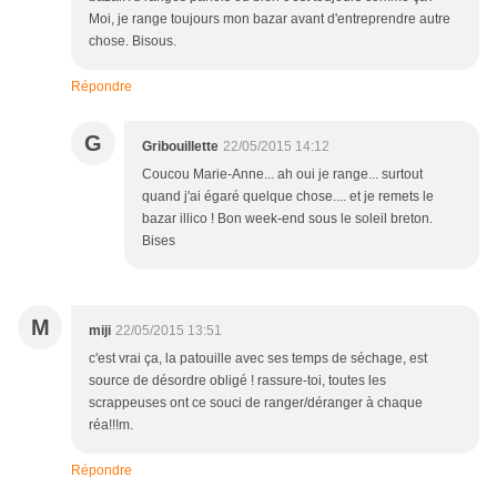
Moi, je range toujours mon bazar avant d'entreprendre autre
chose. Bisous.
Répondre
G
Gribouillette
22/05/2015 14:12
Coucou Marie-Anne... ah oui je range... surtout
quand j'ai égaré quelque chose.... et je remets le
bazar illico ! Bon week-end sous le soleil breton.
Bises
M
miji
22/05/2015 13:51
c'est vrai ça, la patouille avec ses temps de séchage, est
source de désordre obligé ! rassure-toi, toutes les
scrappeuses ont ce souci de ranger/déranger à chaque
réa!!!m.
Répondre