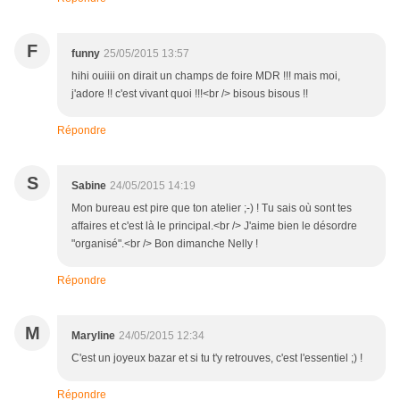
F
funny
25/05/2015 13:57
hihi ouiiii on dirait un champs de foire MDR !!! mais moi,
j'adore !! c'est vivant quoi !!!<br /> bisous bisous !!
Répondre
S
Sabine
24/05/2015 14:19
Mon bureau est pire que ton atelier ;-) ! Tu sais où sont tes
affaires et c'est là le principal.<br /> J'aime bien le désordre
"organisé".<br /> Bon dimanche Nelly !
Répondre
M
Maryline
24/05/2015 12:34
C'est un joyeux bazar et si tu t'y retrouves, c'est l'essentiel ;) !
Répondre