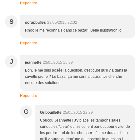
Répondre
S
scrapbulles
23/05/2015 22:02
Rhoo je me reconnais dans ce bazar ! Belle illustration lol
Répondre
J
jeannette
23/05/2015 15:39
Bon, je me suis posée la question, c'est quoi qu'il y a dans la
cuvette jaune ? Le bazar ça me connait aussi. Je cherche
encore des solutions.
Répondre
G
Gribouillette
25/05/2015 22:29
Coucou Jeannette ! J'y place les tampons sales,
surtout les "clear" qui se collent partout pour éviter de
les perdre.... et de les chercher... Je me doutais bien
qu'il y aurait quelqu'une qui poserait la question !