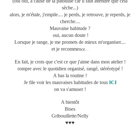
(oui oui, à cause de la patouille car il faut attendre que cela
sèche...)
alors, je m'étale, j'empile.... je perds, je retrouve, je reperds, je
cherche....
Mauvaise habitude ?
oui, aucun doute !
Lorsque je range, je me promets de mieux m'organiser....
et je recomme
nce...
En fait, je crois que c'est ce que j'aime dans mon atelier !
rompre avec le quotidien organisé, rangé, stéréotypé !
A bas la routine !
Je file voir les mauvaises habitudes de tous
ICI
on va s'amuser !
A bientôt
Bises
Gribouillette/Nelly
♥♥♥