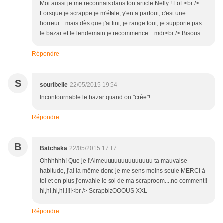
Moi aussi je me reconnais dans ton article Nelly ! LoL<br />
Lorsque je scrappe je m'étale, y'en a partout, c'est une
horreur... mais dès que j'ai fini, je range tout, je supporte pas
le bazar et le lendemain je recommence... mdr<br /> Bisous
Répondre
S
souribelle
22/05/2015 19:54
Incontournable le bazar quand on "crée"!....
Répondre
B
Batchaka
22/05/2015 17:17
Ohhhhhh! Que je l'Aimeuuuuuuuuuuuuuu ta mauvaise
habitude, j'ai la même donc je me sens moins seule MERCI à
toi et en plus j'envahie le sol de ma scraproom....no comment!!
hi,hi,hi,hi,!!!!<br /> ScrapbizOOOUS XXL
Répondre