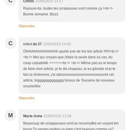
C
CHRIS
22/05/2015 14:17
Rassure-toi, toutes les scrapeuses sont comme ça !<br />
Bonne semaine. Bizzz.
Répondre
C
cricri du 37
22/05/2015 14:00
Ohhhhhhhhhhhhhhhh quelle joie de lire ton article !!!!!!!<br />
<br /> Moi qui croyais que j'étais la seule dans ce cas, du
coup culpabilité ++++++<br /> <br /> Même pas eu le temps
de faire mon article, je te dis chapeau, tu es géniale et je te
fais la révérence, j'ai adooooooooooooooooooooooré cet
article, biggggggggggggg bisous de Touraine de nouveau
ensoleillée
Répondre
M
Marie-Anne
22/05/2015 13:58
Beaucoup de scrappeuses vont se reconnaître en voyant ton
bazar.Tu ranges parfois ou bien c'est toujours comme ça?