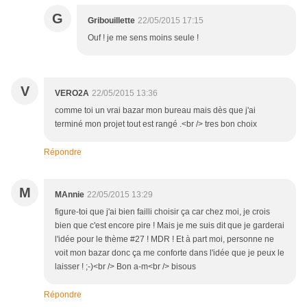
G
Gribouillette
22/05/2015 17:15
Ouf ! je me sens moins seule !
V
VERO2A
22/05/2015 13:36
comme toi un vrai bazar mon bureau mais dès que j'ai
terminé mon projet tout est rangé .<br /> tres bon choix
Répondre
M
MAnnie
22/05/2015 13:29
figure-toi que j'ai bien failli choisir ça car chez moi, je crois
bien que c'est encore pire ! Mais je me suis dit que je garderai
l'idée pour le thème #27 ! MDR ! Et à part moi, personne ne
voit mon bazar donc ça me conforte dans l'idée que je peux le
laisser ! ;-)<br /> Bon a-m<br /> bisous
Répondre