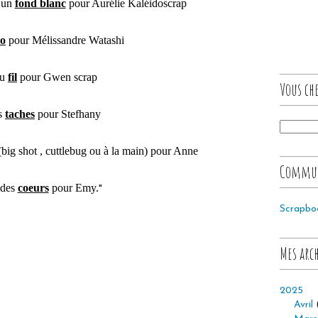
: un
fond blanc
pour Aurélie Kaléidoscrap
so
pour Mélissandre Watashi
du
fil
pour Gwen scrap
Vous che
s
taches
pour Stefhany
big shot , cuttlebug ou à la main) pour Anne
Commu
 des
coeurs
pour Emy.
"
Scrapbo
Mes arc
2025
Avril