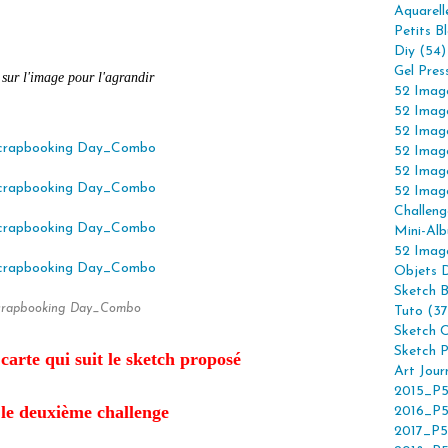
Aquarell
Petits B
Diy (54)
Gel Pres
 sur l'image pour l'agrandir
52 Imag
52 Imag
52 Imag
52 Imag
52 Imag
52 Imag
Challeng
Mini-Alb
52 Imag
Objets 
Sketch 
crapbooking Day_Combo
Tuto (37
Sketch C
Sketch P
carte qui suit le sketch proposé
Art Jour
2015_P5
le deuxième challenge
2016_P5
2017_P5