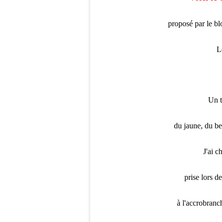
proposé
par le bl
L
Un t
du jaune, du be
J'ai c
prise lors d
à l'accrobranc