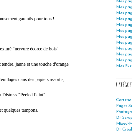
Mes pag
Mes pag
Mes pag
amusement garantis pour tous !
Mes pag
Mes pag
Mes pag
Mes pag
Mes pag
exturé "nervure écorce de bois"
Mes pag
Mes pag
Mes pag
t tendre, jaune et une touche d'orange
Mes Ske
euillages dans des papiers assortis,
Catégor
a Distress "Peeled Paint"
Carterie
Pages S
et quelques tampons.
Photogr
Dt Scra
Mixed-M
Dt Créab