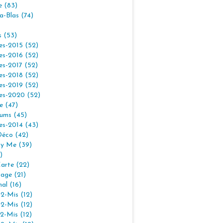
e (83)
la-Blas (74)
s (53)
es-2015 (52)
es-2016 (52)
es-2017 (52)
es-2018 (52)
es-2019 (52)
es-2020 (52)
e (47)
ums (45)
es-2014 (43)
Déco (42)
By Me (39)
)
arte (22)
age (21)
nal (16)
2-Mis (12)
2-Mis (12)
2-Mis (12)