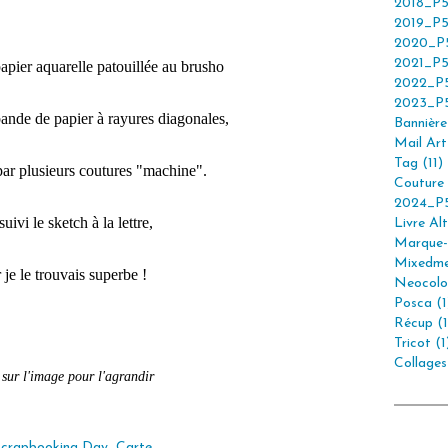
2018_P5
2019_P5
2020_P5
2021_P5
apier aquarelle patouillée au brusho
2022_P5
2023_P5
bande de papier à rayures diagonales,
Bannière 
Mail Art 
Tag (11)
ar plusieurs coutures "machine".
Couture 
2024_P5
 suivi le sketch à la lettre,
Livre Alt
Marque-
Mixedme
 je le trouvais superbe !
Neocolor
Posca (1
Récup (1
Tricot (1
Collages
 sur l'image pour l'agrandir