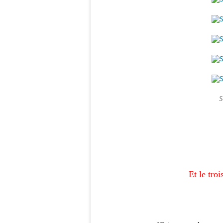
S
Et le tro