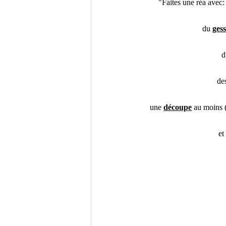
"Faites une réa avec
du
ges
de
une
découpe
au moins (
et