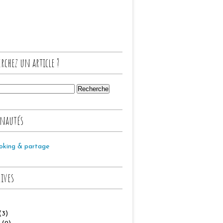
rchez un article ?
nautés
oking & partage
hives
(3)