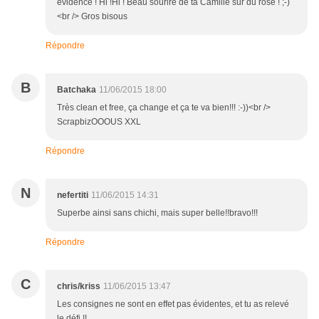
évidence ! Hi !Hi ! Beau sourire de ta Camille sur du rose ! ;-)
<br /> Gros bisous
Répondre
B
Batchaka
11/06/2015 18:00
Très clean et free, ça change et ça te va bien!!! :-))<br />
ScrapbizOOOUS XXL
Répondre
N
nefertiti
11/06/2015 14:31
Superbe ainsi sans chichi, mais super belle!!bravo!!!
Répondre
C
chris/kriss
11/06/2015 13:47
Les consignes ne sont en effet pas évidentes, et tu as relevé
le défi !!