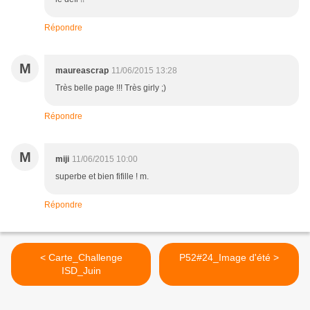
Répondre
M
maureascrap
11/06/2015 13:28
Très belle page !!! Très girly ;)
Répondre
M
miji
11/06/2015 10:00
superbe et bien fifille ! m.
Répondre
< Carte_Challenge
P52#24_Image d'été >
ISD_Juin