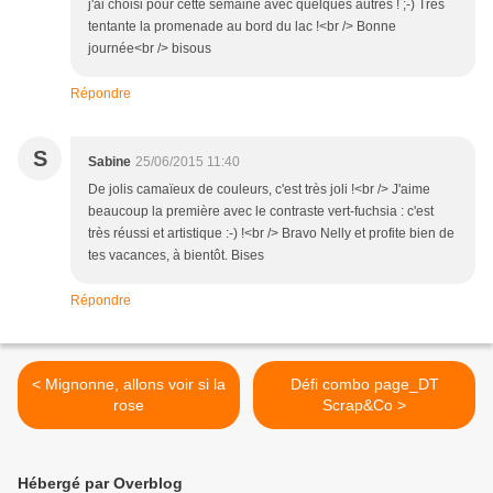
j'ai choisi pour cette semaine avec quelques autres ! ;-) Très
tentante la promenade au bord du lac !<br /> Bonne
journée<br /> bisous
Répondre
S
Sabine
25/06/2015 11:40
De jolis camaïeux de couleurs, c'est très joli !<br /> J'aime
beaucoup la première avec le contraste vert-fuchsia : c'est
très réussi et artistique :-) !<br /> Bravo Nelly et profite bien de
tes vacances, à bientôt. Bises
Répondre
< Mignonne, allons voir si la
Défi combo page_DT
rose
Scrap&Co >
Hébergé par Overblog