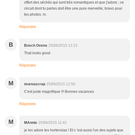
offert des séchés qui sont très romantiques et que j'adore ; ce
circuit dont tu parles doit être une pure merveille; bravo pour
tes photos. m.
Répondre
B
Bosch Ovens
25/06/2015 13:15
That looks good
Répondre
M
mureascrap
25/06/2015 12:50
C'est juste magnifique !!! Bonnes vacances
Répondre
M
MAnnie
25/06/2015 11:41
je les adore tes hortensias ! Et c 'est aussi l'un des sujets que