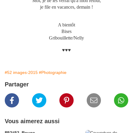
Moi, je ne les verrai qu'à mon retour,
je file en vacances, demain !
A bientôt
Bises
Gribouillette/Nelly
♥♥♥
#52 images-2015
#Photographie
Partager
Vous aimerez aussi
P52#52_Rouge