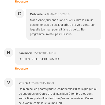
Répondre
G
Gribouillette
05/07/2015 20:10
Marie-Anne, tu viens quand tu veux faire le circuit
des hortensias... il est tout près de la voie verte, sur
laquelle ton mari pourrait faire du vélo... Bon
programme, n'est-il pas ? Bisous
N
nanimonic
25/06/2015 16:36
DE BIEN BELLES PHOTOS !!!!!!
Répondre
V
VERO2A
25/06/2015 16:23
De bien belles photos j'adore les hortentias tu sais que j'en ai
de superbes en Corse et oui mais bien à l'ombre . les tient
sont à têtes plates il faudrait que j'en trouve mais en Corse
cela vaêtre compliqué lol<br /> biz