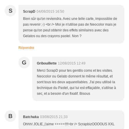
S
ScrapD
04/08/2015 16:50
Bien sûr qu'on reviendra. Avec une telle carte, impossible de
pas revenir ;-) <br /> Moi je n'utilise pas de Neocolor mais je
pense qu'on peut obtenir des effets similaires avec des
Gelatos ou des crayons pastel. Non ?
Répondre
G
Gribouillette
12/08/2015 12:49
Merci ScrapD pour tes gentils coms et tes visites.
Neocolor ou Gelato donnent le même résultat, et
sont tous les deux aquarellables. J'ai peu utilisé la
technique du Pastel, qui lui est effaçable, s'utilise à
sec, et a besoin d'un fixatif. Bisous
B
Batchaka
03/08/2015 21:33
Ohhh! JOLIE, j'aime +++++!!!!<br /> ScrapbizOOOOUS XXL