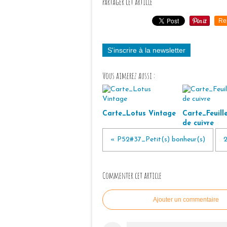
Partager cet article
Re
S'inscrire à la newsletter
Vous aimerez aussi :
Carte_Lotus Vintage
Carte_Feuille
de cuivre
« P52#37_Petit(s) bonheur(s)
2
Commenter cet article
Ajouter un commentaire