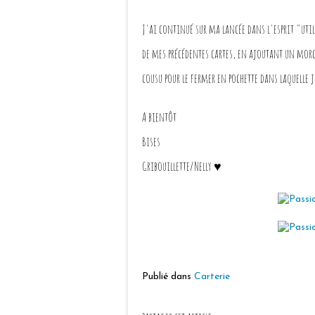
J'ai continué sur ma lancée dans l'esprit "uti
de mes précédentes cartes, en ajoutant un morc
cousu pour le fermer en pochette dans laquelle j
A bientôt
Bises
Gribouillette/Nelly ♥
Publié dans
Carterie