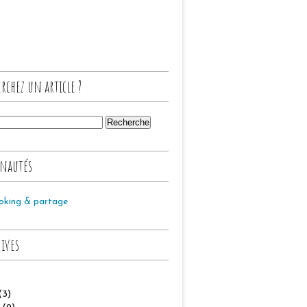
rchez un article ?
nautés
oking & partage
hives
(3)