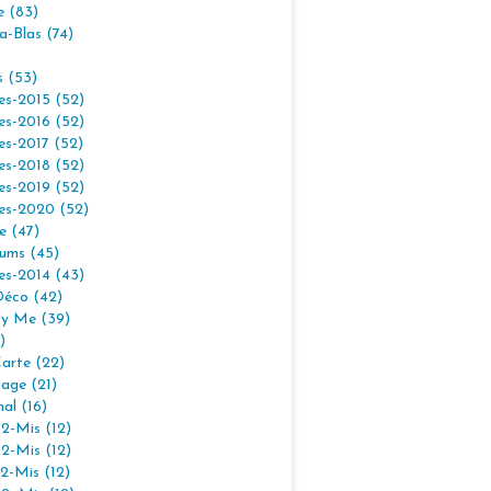
e (83)
la-Blas (74)
s (53)
es-2015 (52)
es-2016 (52)
es-2017 (52)
es-2018 (52)
es-2019 (52)
es-2020 (52)
e (47)
ums (45)
es-2014 (43)
Déco (42)
By Me (39)
)
arte (22)
age (21)
nal (16)
2-Mis (12)
2-Mis (12)
2-Mis (12)