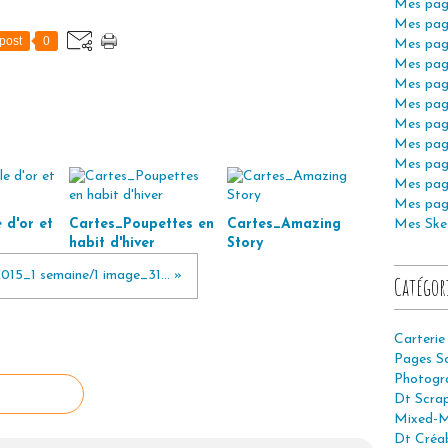
Mes pag
Mes pag
post
0
Mes pag
Mes pag
Mes pag
Mes pag
Mes pag
Mes pag
Mes pag
Mes pag
Mes pag
 d'or et
Cartes_Poupettes en
Cartes_Amazing
Mes Ske
habit d'hiver
Story
015_1 semaine/1 image_31... »
Catégor
Carterie
Pages S
Photogr
Dt Scra
Mixed-M
Dt Créab