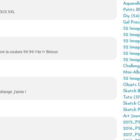
Aquarell
Petits B
OOOUS XXL
Diy (54)
Gel Pres
52 Imag
52 Imag
52 Imag
52 Imag
ore la couture !Hi !Hi !<br /> Bisous
52 Imag
52 Imag
Challeng
Mini-Alb
52 Imag
Objets 
Sketch 
élange ,j'aime !
Tuto (37
Sketch C
Sketch P
Art Jour
2015_P5
2016_P5
2017_P5