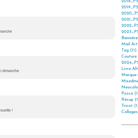
2018_P5
2019_P5
2020_P5
2021_P5
2022_P5
imanche
2023_P5
Bannière 
Mail Art 
Tag (11)
Couture 
2024_P5
Livre Alt
bon dimanche
Marque-
Mixedme
Neocolor
Posca (1
Récup (1
Tricot (1
ouette !
Collages