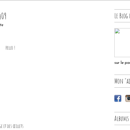
409
Le Blog 
tte
Hello !
sur le p
Mon "ai
Albums
e et des œillets