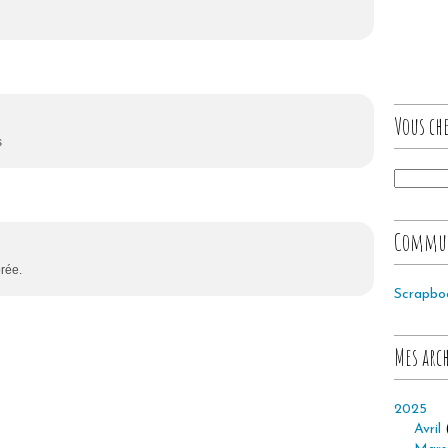
Vous che
s
Commu
orée.
Scrapbo
Mes arc
2025
Avril