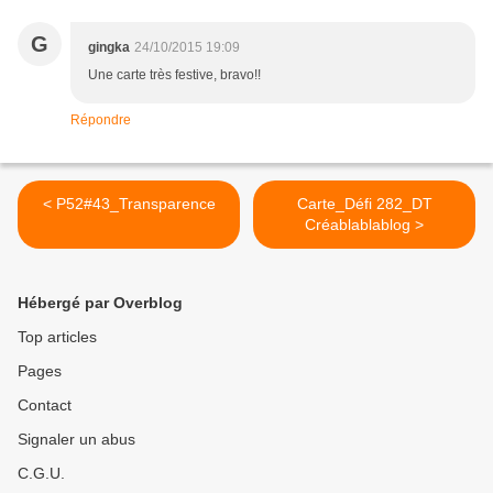
G
gingka
24/10/2015 19:09
Une carte très festive, bravo!!
Répondre
< P52#43_Transparence
Carte_Défi 282_DT
Créablablablog >
Hébergé par Overblog
Top articles
Pages
Contact
Signaler un abus
C.G.U.