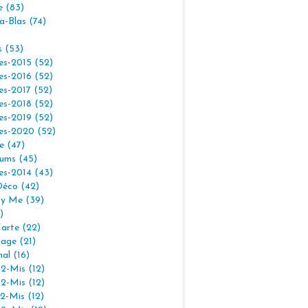
e (83)
la-Blas (74)
s (53)
es-2015 (52)
es-2016 (52)
es-2017 (52)
es-2018 (52)
es-2019 (52)
es-2020 (52)
e (47)
ums (45)
es-2014 (43)
Déco (42)
By Me (39)
)
arte (22)
age (21)
nal (16)
2-Mis (12)
2-Mis (12)
2-Mis (12)