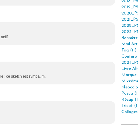
2018_P5
2019_P5
2020_P5
2021_P5
2022_P5
2023_P5
actif
Bannière 
Mail Art 
Tag (11)
Couture 
2024_P5
Livre Alt
Marque-
fille ; ce sketch est sympa, m.
Mixedme
Neocolor
Posca (1
Récup (1
Tricot (1
Collages