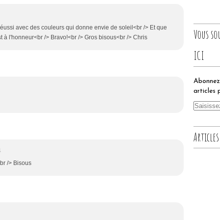
ès réussi avec des couleurs qui donne envie de soleil<br /> Et que
Vous so
i est à l'honneur<br /> Bravo!<br /> Gros bisous<br /> Chris
ICI
Abonnez-
articles 
Articles
4
br /> Bisous