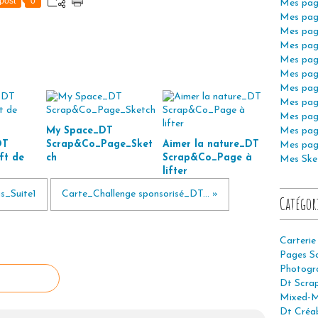
post
0
Mes pag
Mes pag
Mes pag
Mes pag
Mes pag
Mes pag
Mes pag
Mes pag
Mes pag
My Space_DT
Mes pag
DT
Scrap&Co_Page_Sket
Aimer la nature_DT
Mes pag
ft de
ch
Scrap&Co_Page à
Mes Ske
lifter
s_Suite1
Carte_Challenge sponsorisé_DT... »
Catégor
Carterie
Pages S
Photogr
Dt Scra
Mixed-M
Dt Créab