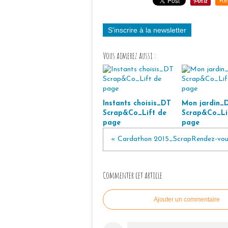
Re
S'inscrire à la newsletter
Vous aimerez aussi :
Instants choisis_DT
Mon jardin_
Scrap&Co_Lift de
Scrap&Co_Li
page
page
« Cardathon 2015_ScrapRendez-vou
Commenter cet article
Ajouter un commentaire