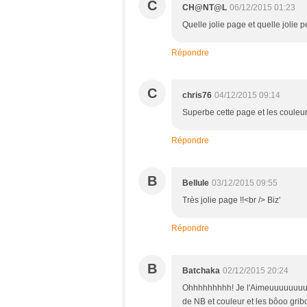
C
CH@NT@L
06/12/2015 01:23
Quelle jolie page et quelle jolie pe
Répondre
C
chris76
04/12/2015 09:14
Superbe cette page et les couleurs
Répondre
B
Bellule
03/12/2015 09:55
Très jolie page !!<br /> Biz'
Répondre
B
Batchaka
02/12/2015 20:24
Ohhhhhhhhh! Je l'Aimeuuuuuuuuuu 
de NB et couleur et les bôoo gr