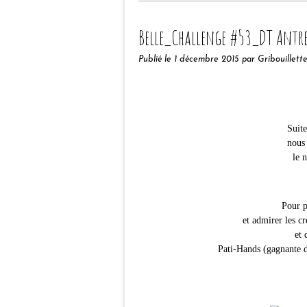
Belle_Challenge #53_DT Antr
Publié le
1 décembre 2015
par Gribouillett
Suite
nous
le 
Pour p
et admirer les c
et 
Pati-Hands (gagnante d