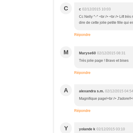
C
c
02/12/2015 10:03
Cc Nelly ^-^ <br /> <br /> Lift tr
dire de cette jolie petite fille qu
Répondre
M
Maryse60
02/12/2015 08:31
Très jolie page ! Bravo et bises
Répondre
A
alexandra s.m.
02/12/2015 04:5
Magnifique page!<br /> J'adore!!<
Répondre
Y
yolande k
02/12/2015 03:10