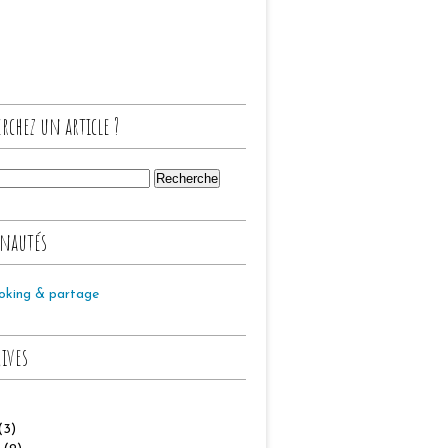
rchez un article ?
nautés
oking & partage
hives
(3)