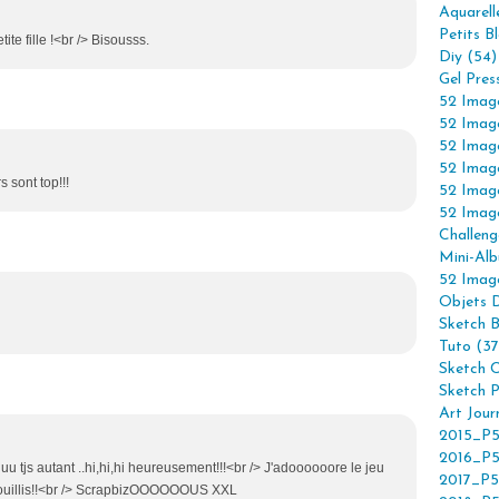
Aquarell
Petits B
tite fille !<br /> Bisousss.
Diy (54)
Gel Pres
52 Imag
52 Imag
52 Imag
52 Imag
 sont top!!!
52 Imag
52 Imag
Challeng
Mini-Alb
52 Imag
Objets 
Sketch 
Tuto (37
Sketch C
Sketch P
Art Jour
2015_P5
2016_P5
tjs autant ..hi,hi,hi heureusement!!!<br /> J'adoooooore le jeu
2017_P5
ibouillis!!<br /> ScrapbizOOOOOOUS XXL