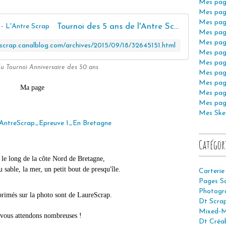
Mes pag
Mes pag
Mes pag
Tournoi des 5 ans de l'Antre Scrap - L'Antre Scrap
Mes pag
Mes pag
escrap.canalblog.com/archives/2015/09/18/32645151.html
Mes pag
Mes pag
u Tournoi Anniversaire des 50 ans
Mes pag
Mes pag
Ma page
Mes pag
Mes pag
Mes Ske
Catégor
 le long de la côte Nord de Bretagne,
u sable, la mer, un petit bout de presqu'île.
Carterie
Pages S
Photogr
rimés sur la photo sont de LaureScrap.
Dt Scra
Mixed-M
vous attendons nombreuses !
Dt Créab