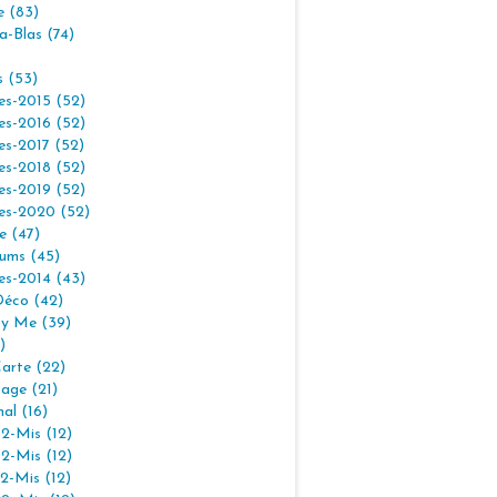
e (83)
la-Blas (74)
s (53)
es-2015 (52)
es-2016 (52)
es-2017 (52)
es-2018 (52)
es-2019 (52)
es-2020 (52)
e (47)
ums (45)
es-2014 (43)
Déco (42)
By Me (39)
)
arte (22)
age (21)
nal (16)
2-Mis (12)
2-Mis (12)
2-Mis (12)