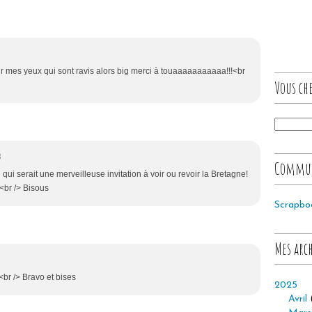
ur mes yeux qui sont ravis alors big merci à touaaaaaaaaaaa!!!<br
Vous che
3
Commu
qui serait une merveilleuse invitation à voir ou revoir la Bretagne!
!<br /> Bisous
Scrapbo
Mes arc
<br /> Bravo et bises
2025
Avril