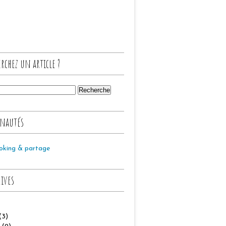
rchez un article ?
nautés
oking & partage
hives
(3)