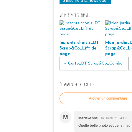
S'inscrire à la newsletter
Vous aimerez aussi :
Instants choisis_DT
Mon jardin_
Scrap&Co_Lift de
Scrap&Co_Li
page
page
« Carte_DT Scrap&Co_Combo
Commenter cet article
Ajouter un commentaire
M
Marie-Anne
10/10/2015 14:03
Quelle belle photo et quelle magn