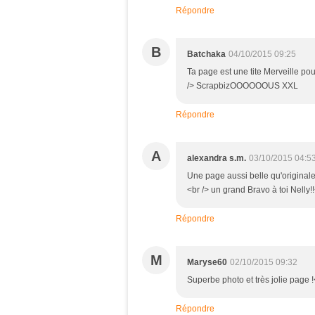
Répondre
B
Batchaka
04/10/2015 09:25
Ta page est une tite Merveille po
/> ScrapbizOOOOOOUS XXL
Répondre
A
alexandra s.m.
03/10/2015 04:5
Une page aussi belle qu'originale 
<br /> un grand Bravo à toi Nelly!
Répondre
M
Maryse60
02/10/2015 09:32
Superbe photo et très jolie page !
Répondre