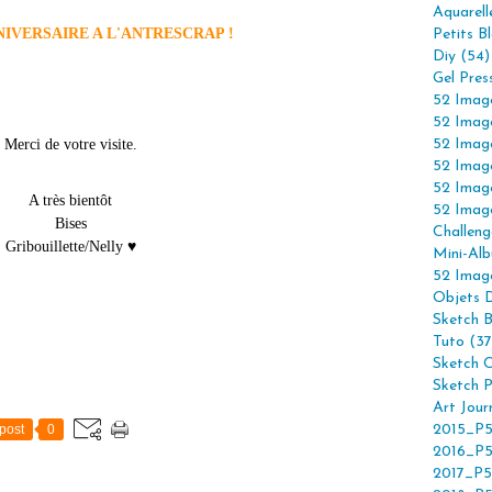
Aquarell
IVERSAIRE A L'ANTRESCRAP !
Petits B
Diy (54)
Gel Pres
52 Imag
52 Imag
Merci de votre visite.
52 Imag
52 Imag
52 Imag
A très bientôt
52 Imag
Bises
Challeng
Gribouillette/Nelly ♥
Mini-Alb
52 Imag
Objets 
Sketch 
Tuto (37
Sketch C
Sketch P
Art Jour
post
0
2015_P5
2016_P5
2017_P5