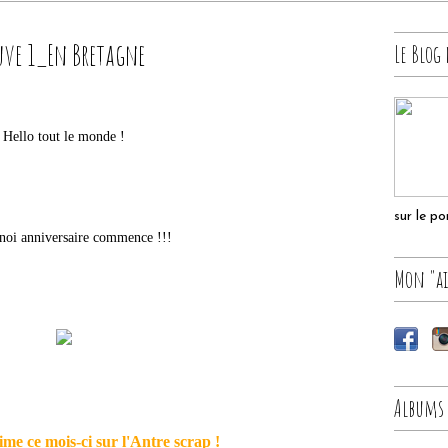
uve 1_En Bretagne
Le Blog 
Hello tout le monde !
sur le p
noi anniversaire commence !!!
Mon "ai
Albums
sime ce m
ois-ci sur l'Antre scrap !