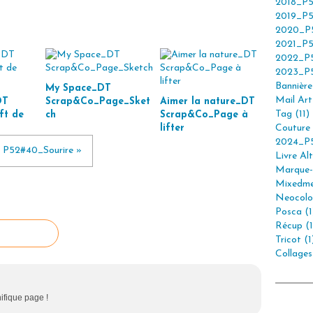
2018_P5
2019_P5
2020_P5
2021_P5
2022_P5
2023_P5
Bannière 
My Space_DT
Mail Art 
DT
Scrap&Co_Page_Sket
Aimer la nature_DT
Tag (11)
ft de
ch
Scrap&Co_Page à
lifter
Couture 
2024_P5
P52#40_Sourire »
Livre Alt
Marque-
Mixedme
Neocolor
Posca (1
Récup (1
Tricot (1
Collages
ifique page !