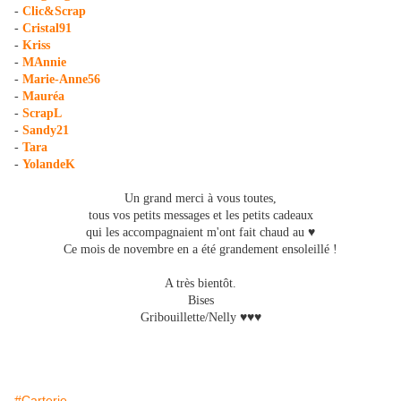
-
Clic&Scrap
-
Cristal91
-
Kriss
-
MAnnie
-
Marie-Anne56
-
Mauréa
-
ScrapL
-
Sandy21
-
Tara
-
YolandeK
Un grand merci à vous toutes,
tous vos petits messages et les petits cadeaux
qui les accompagnaient m'ont fait chaud au ♥
Ce mois de novembre en a été grandement ensoleillé !
A très bientôt.
Bises
Gribouillette/Nelly ♥♥♥
#Carterie