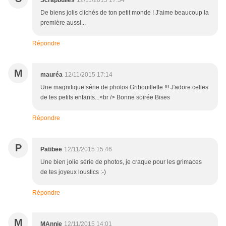
Scrapbulles
12/11/2015 17:34
De biens jolis clichés de ton petit monde ! J'aime beaucoup la
première aussi...
Répondre
M
mauréa
12/11/2015 17:14
Une magnifique série de photos Gribouillette !!! J'adore celles
de tes petits enfants...<br /> Bonne soirée Bises
Répondre
P
Patibee
12/11/2015 15:46
Une bien jolie série de photos, je craque pour les grimaces
de tes joyeux loustics :-)
Répondre
M
MAnnie
12/11/2015 14:01