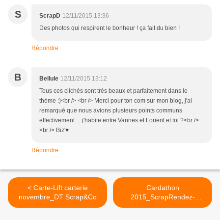
S
ScrapD
12/11/2015 13:36
Des photos qui respirent le bonheur ! ça fait du bien !
Répondre
B
Bellule
12/11/2015 13:12
Tous ces clichés sont très beaux et parfaitement dans le
thème :)<br /> <br /> Merci pour ton com sur mon blog, j'ai
remarqué que nous avions plusieurs points communs
effectivement ... j'habite entre Vannes et Lorient et toi ?<br />
<br /> Biz'♥
Répondre
< Carte-Lift carterie
Cardathon
novembre_DT Scrap&Co
2015_ScrapRendez-
vous_Sketch 6 à 10 >