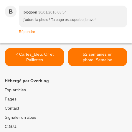
B
blogorel
30/01/2016 08:54
j'adore la photo ! Ta page est superbe, bravo!!
Répondre
< Cartes_bleu, Or et
52 semaines en
Paillettes
photo_Semaine
5_Déguisement/Costume >
Hébergé par Overblog
Top articles
Pages
Contact
Signaler un abus
C.G.U.