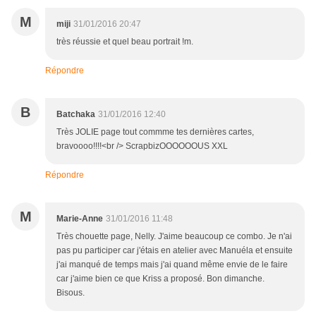
M
miji
31/01/2016 20:47
très réussie et quel beau portrait !m.
Répondre
B
Batchaka
31/01/2016 12:40
Très JOLIE page tout commme tes dernières cartes,
bravoooo!!!!<br /> ScrapbizOOOOOOUS XXL
Répondre
M
Marie-Anne
31/01/2016 11:48
Très chouette page, Nelly. J'aime beaucoup ce combo. Je n'ai
pas pu participer car j'étais en atelier avec Manuéla et ensuite
j'ai manqué de temps mais j'ai quand même envie de le faire
car j'aime bien ce que Kriss a proposé. Bon dimanche.
Bisous.