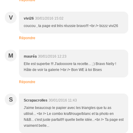
Répondre
V
vivi26
30/01/2016 15:02
coucou , ta page est très réussie bravo!!! <br /> bizzz vivi26
Répondre
M
mauréa
30/01/2016 12:23
Elle est superbe !!! J'adoooore ta recette... ; ) Bravo Nelly !
Hâte de voir la galerie !<br /> Bon WE à toi Bises
Répondre
S
Scrapacrolles
30/01/2016 11:43
J'aime beaucoup le papier avec les triangles que tu as
utilisé... <br /> Le combo kraft/rouge/blanc et ta photo en
N&B... c'est juste parfait!!! quelle belle idée...<br /> Ta page est
vraiment belle...