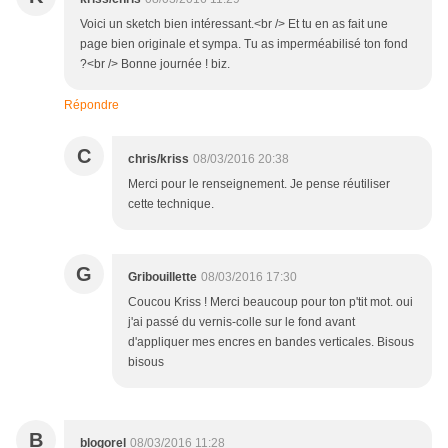
Voici un sketch bien intéressant.<br /> Et tu en as fait une
page bien originale et sympa. Tu as imperméabilisé ton fond
?<br /> Bonne journée ! biz.
Répondre
C
chris/kriss
08/03/2016 20:38
Merci pour le renseignement. Je pense réutiliser
cette technique.
G
Gribouillette
08/03/2016 17:30
Coucou Kriss ! Merci beaucoup pour ton p'tit mot. oui
j'ai passé du vernis-colle sur le fond avant
d'appliquer mes encres en bandes verticales. Bisous
bisous
B
blogorel
08/03/2016 11:28