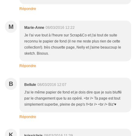
Répondre
M
Marie-Anne
08/03/2016 12:22
Je l'ai vue tout à l'heure sur Scrap&Co et j'ai tout de suite
reconnu le papier de fond (il ne me reste plus rien de cette
collection!). très chouette page, Nelly et j'aime beaucoup le
sketch. Bisous.
Répondre
B
Bellule
08/03/2016 12:07
J'ai le même papier de fond et je dois dire que je suis bluffé
par le changement que tu as opéré. <br /> Ta page est tout
simplement superbe, pleine de pep's !!<br /> <br /> Biz'♥
Répondre
K
kriss/chris
08/03/2016 11:29