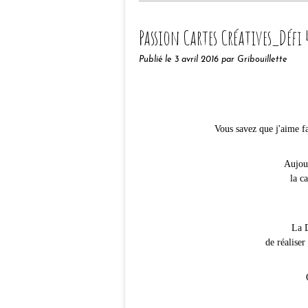
Passion Cartes Créatives_Défi 
Publié le
3 avril 2016
par Gribouillette
Vous savez que j'aime fa
Aujour
la c
La 
de réaliser