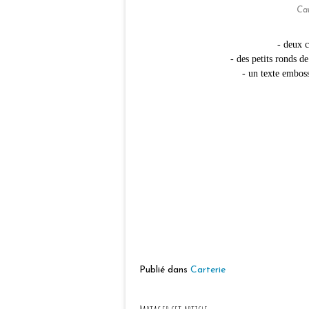
Ca
- deux c
- des petits ronds de
- un texte emboss
Publié dans
Carterie