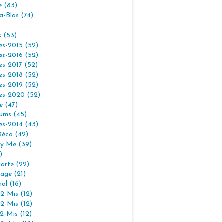
e (83)
la-Blas (74)
s (53)
es-2015 (52)
es-2016 (52)
es-2017 (52)
es-2018 (52)
es-2019 (52)
es-2020 (52)
e (47)
ums (45)
es-2014 (43)
Déco (42)
By Me (39)
)
arte (22)
age (21)
nal (16)
2-Mis (12)
2-Mis (12)
2-Mis (12)