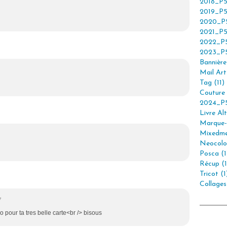
2018_P5
2019_P5
2020_P5
2021_P5
2022_P5
2023_P5
Bannière 
Mail Art 
Tag (11)
Couture 
2024_P5
Livre Alt
Marque-
Mixedme
Neocolor
Posca (1
Récup (1
Tricot (1
Collages
7
o pour ta tres belle carte<br /> bisous