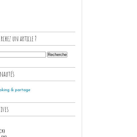
rchez un article ?
nautés
oking & partage
hives
(3)