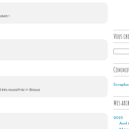
bokeh !
Vous che
Commu
Scrapbo
t très reussi!!<br /> Bisous
Mes arc
2025
Avril