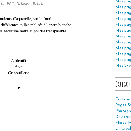
Mes pag
rte_PCC_Défi#438_Bokeh
Mes pag
Mes pag
ouleurs d'aquarelle, sur le fond
Mes pag
Mes pag
 différentes tailles réalisés à l'encre blanche
Mes pag
é Versafine noire et poudre transparente
Mes pag
Mes pag
Mes pag
Mes pag
Mes pag
A bientôt
Mes Ske
Bises
Gribouillette
Catégor
♥
Carterie
Pages S
Photogr
Dt Scra
Mixed-M
Dt Créab