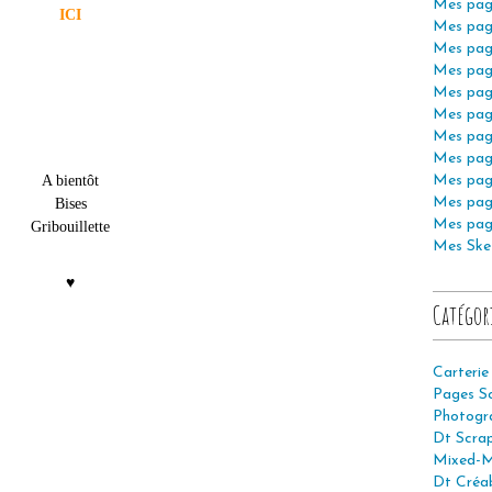
Mes pag
ICI
Mes pag
Mes pag
Mes pag
Mes pag
Mes pag
Mes pag
Mes pag
A bientôt
Mes pag
Mes pag
Bises
Mes pag
Gribouillette
Mes Ske
♥
Catégor
Carterie
Pages S
Photogr
Dt Scra
Mixed-M
Dt Créab