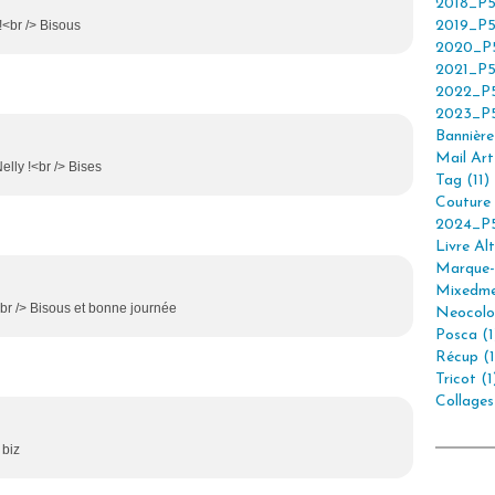
2018_P5
 !<br /> Bisous
2019_P5
2020_P5
2021_P5
2022_P5
2023_P5
Bannière 
Mail Art 
elly !<br /> Bises
Tag (11)
Couture 
2024_P5
Livre Alt
Marque-
Mixedme
!<br /> Bisous et bonne journée
Neocolor
Posca (1
Récup (1
Tricot (1
Collages
 biz