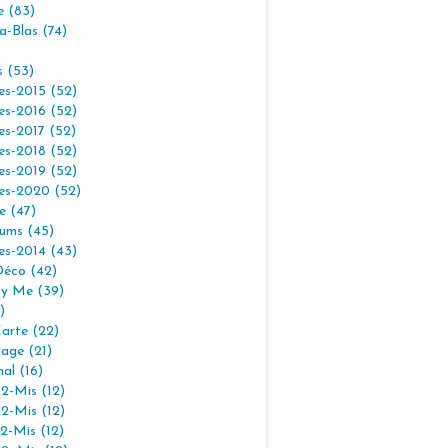
e (83)
la-Blas (74)
s (53)
es-2015 (52)
es-2016 (52)
es-2017 (52)
es-2018 (52)
es-2019 (52)
es-2020 (52)
e (47)
ums (45)
es-2014 (43)
Déco (42)
By Me (39)
)
arte (22)
age (21)
nal (16)
2-Mis (12)
2-Mis (12)
2-Mis (12)