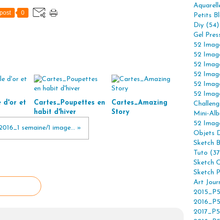
Aquarell
post
0
Petits B
Diy (54)
Gel Pres
52 Imag
52 Imag
52 Imag
52 Imag
52 Imag
52 Imag
 d'or et
Cartes_Poupettes en
Cartes_Amazing
Challeng
habit d'hiver
Story
Mini-Alb
52 Imag
2016_1 semaine/1 image... »
Objets 
Sketch 
Tuto (37
Sketch C
Sketch P
Art Jour
2015_P5
2016_P5
2017_P5