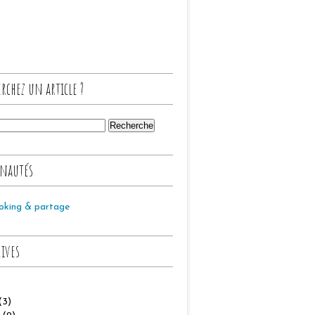
rchez un article ?
nautés
oking & partage
hives
(3)