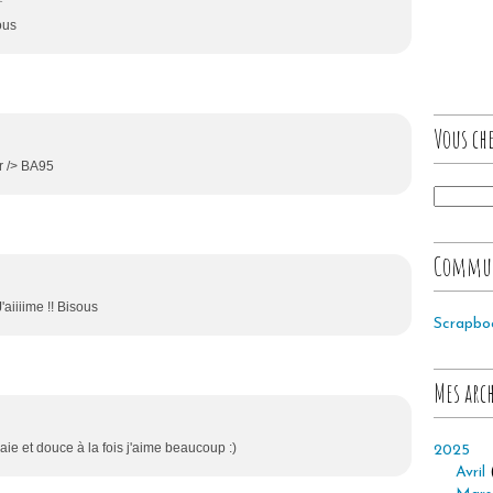
ous
Vous che
br /> BA95
Commu
'aiiiime !! Bisous
Scrapbo
Mes arc
gaie et douce à la fois j'aime beaucoup :)
2025
Avril