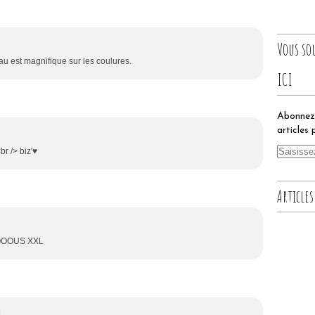
Vous so
eau est magnifique sur les coulures.
ICI
Abonnez-
articles 
br /> biz'♥
Articles
zOOOOOUS XXL
1