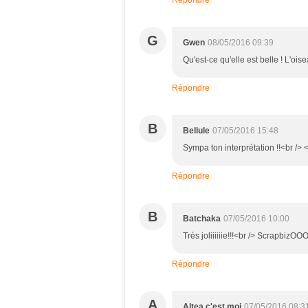
Répondre
G
Gwen
08/05/2016 09:39
Qu'est-ce qu'elle est belle ! L'ois
Répondre
B
Bellule
07/05/2016 15:48
Sympa ton interprétation !!<br /> <
Répondre
B
Batchaka
07/05/2016 10:00
Très joliiiiiie!!!<br /> Scrapbi
Répondre
A
Altea c'est moi
07/05/2016 08:3