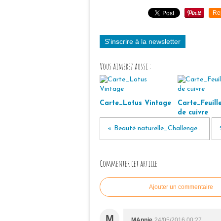
Re
S'inscrire à la newsletter
Vous aimerez aussi :
Carte_Lotus Vintage
Carte_Feuille
de cuivre
« Beauté naturelle_Challenge...
Commenter cet article
Ajouter un commentaire
M
MAnnie
24/05/2016 00:27