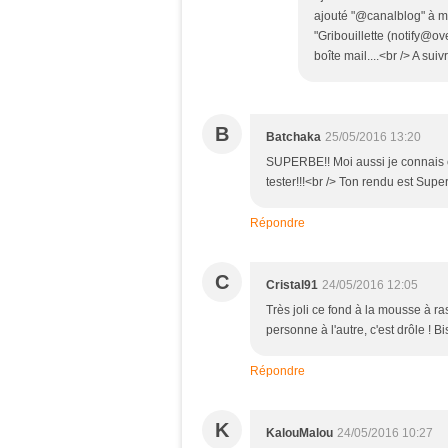
ajouté "@canalblog" à ma 
"Gribouillette (notify@o
boîte mail....<br /> A sui
B
Batchaka
25/05/2016 13:20
SUPERBE!! Moi aussi je connais c
tester!!!<br /> Ton rendu est Su
Répondre
C
Cristal91
24/05/2016 12:05
Très joli ce fond à la mousse à ras
personne à l'autre, c'est drôle ! B
Répondre
K
KalouMalou
24/05/2016 10:27