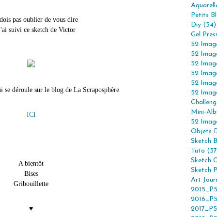
Aquarell
Petits B
 dois pas oublier de vous dire
Diy (54)
'ai suivi ce sketch de Victor
Gel Pres
52 Imag
52 Imag
52 Imag
52 Imag
52 Imag
i se déroule sur le blog de La Scraposphère
52 Imag
Challeng
Mini-Alb
ICI
52 Imag
Objets 
Sketch 
Tuto (37
Sketch C
A bientôt
Sketch P
Bises
Art Jour
Gribouillette
2015_P5
2016_P5
♥
2017_P5