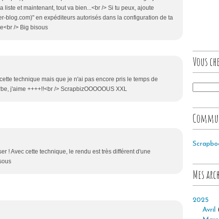
liste et maintenant, tout va bien...<br /> Si tu peux, ajoute
ver-blog.com)" en expéditeurs autorisés dans la configuration de ta
vre<br /> Big bisous
Vous che
ette technique mais que je n'ai pas encore pris le temps de
perbe, j'aime ++++!!<br /> ScrapbizOOOOOUS XXL
Commu
Scrapbo
er ! Avec cette technique, le rendu est très différent d'une
isous
Mes arc
2025
Avril