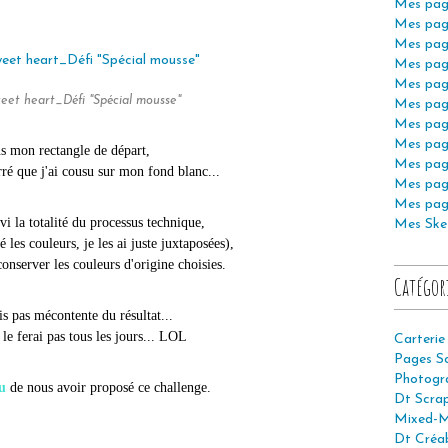
Mes pag
Mes pag
Mes pag
Mes pag
Mes pag
et heart_Défi "Spécial mousse"
Mes pag
Mes pag
Mes pag
s mon rectangle de départ,
Mes pag
rré que j'ai cousu sur mon fond blanc...
Mes pag
Mes pag
ivi la totalité du processus technique,
Mes Ske
é les couleurs, je les ai juste juxtaposées),
conserver les couleurs d'origine choisies.
Catégor
is pas mécontente du résultat...
 le ferai pas tous les jours... LOL
Carterie
Pages S
Photogr
u
de nous avoir proposé ce challenge.
Dt Scra
Mixed-M
Dt Créab