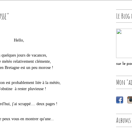
sse"
Le Blog 
Hello,
 quelques jours de vacances,
e météo relativement clémente,
sur le p
 en Bretagne est un peu morose !
Mon "ai
ion est probablement liée à la météo,
'obstine à rester pluvieuse !
d'hui, j'ai scrappé.... deux pages !
Albums
e peux vous en montrer qu'une..
.