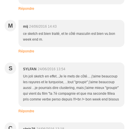
Répondre
M
mij
24/06/2016 14:43
ce sketch est bien traité, et le côté masculin est bien vu.bon
week end m.
Répondre
S
SYLFAN
24/06/2016 13:54
Un joli sketch en effet...Je le mets de côté.... j'aime beaucoup
les rayures et le turquoise, ...tout "groupir" j'aime beaucoup
aussi ...je pourrais dire clustering, mais j'aime mieux "groupir"
qui vient du film "la 7è compagnie et que ma seconde fillea
pris comme verbe perso depuis !!!<br /> bon week end bisous
Répondre
C