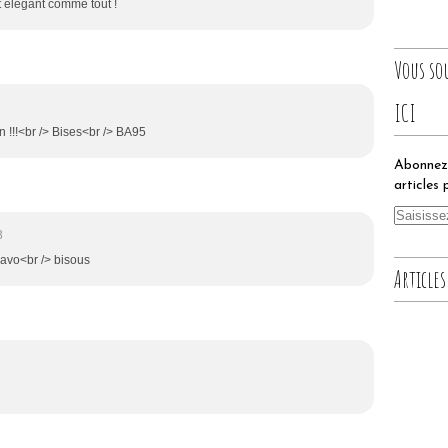
st élégant comme tout !
Vous so
ICI
n !!!<br /> Bises<br /> BA95
Abonnez-
articles 
3
bravo<br /> bisous
Articles