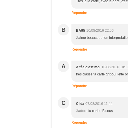
Très jolie carte, avec le doré, c'e
Répondre
B
BA95
10/08/2016 22:56
J'aime beaucoup ton interprétatio
Répondre
A
Altéa c'est moi
10/08/2016 10:1
tres classe ta carte gribouillette 
Répondre
C
Ciléa
07/08/2016 11:44
J'adore ta carte ! Bisous
Répondre