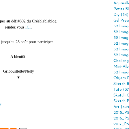
Aquarell
Petits B
Diy (54)
Gel Pres
iper au défi#302 du Créablablablog
52 Imag
rendez vous
ICI
.
52 Imag
52 Imag
 jusqu'au 28 août pour participer
52 Imag
52 Imag
52 Imag
A bientôt.
Challeng
Mini-Alb
Gribouillette/Nelly
52 Imag
♥
Objets 
Sketch 
Tuto (37
Sketch C
Sketch P
g
Art Jour
2015_P5
2016_P5
2017_P5