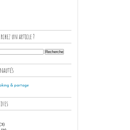
rchez un article ?
nautés
oking & partage
hives
(3)