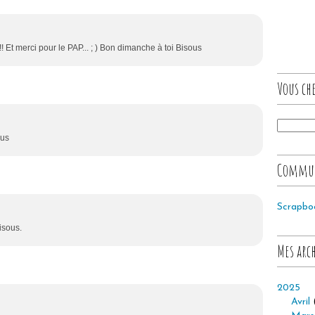
 !! Et merci pour le PAP... ; ) Bon dimanche à toi Bisous
Vous che
ous
Commu
Scrapbo
isous.
Mes arc
2025
Avril