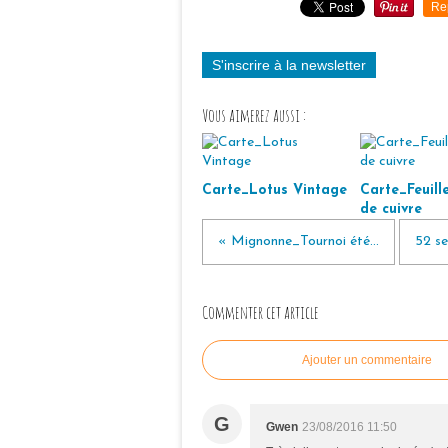
Re
S'inscrire à la newsletter
Vous aimerez aussi :
Carte_Lotus Vintage
Carte_Feuille
de cuivre
« Mignonne_Tournoi été...
52 se
Commenter cet article
Ajouter un commentaire
G
Gwen
23/08/2016 11:50