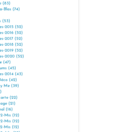
e (83)
la-Blas (74)
s (53)
es-2015 (52)
es-2016 (52)
es-2017 (52)
es-2018 (52)
es-2019 (52)
es-2020 (52)
e (47)
ums (45)
es-2014 (43)
Déco (42)
By Me (39)
)
arte (22)
age (21)
nal (16)
2-Mis (12)
2-Mis (12)
2-Mis (12)