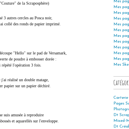
Mes pag
 "Couture" de la Scraposphère)
Mes pag
Mes pag
né 3 autres cercles au Posca noir,
Mes pag
j'ai collé des ronds de papier imprimé.
Mes pag
Mes pag
Mes pag
Mes pag
Mes pag
découpe "Hello" sur le pad de Versamark,
Mes pag
Mes pag
uverte de poudre à embosser dorée :
Mes Ske
i répété l'opération 3 fois.
 j'ai réalisé un double matage,
Catégor
er papier sur un papier déchiré.
Carterie
Pages S
Photogr
e suis amusée à reproduire
Dt Scra
Mixed-M
mbossés et aquarellés sur l'enveloppe.
Dt Créab