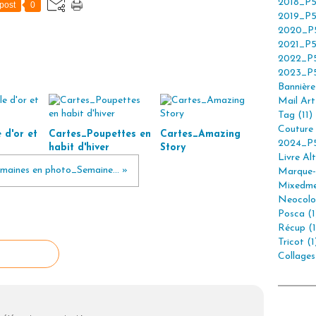
2018_P5
post
0
2019_P5
2020_P5
2021_P5
2022_P5
2023_P5
Bannière 
Mail Art 
Tag (11)
Couture 
 d'or et
Cartes_Poupettes en
Cartes_Amazing
2024_P5
habit d'hiver
Story
Livre Alt
maines en photo_Semaine... »
Marque-
Mixedme
Neocolor
Posca (1
Récup (1
Tricot (1
Collages