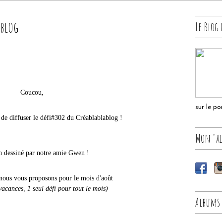
ablog
Le Blog 
Coucou,
sur le p
 de diffuser le défi#302 du Créablablablog !
Mon "ai
h dessiné par notre amie Gwen !
 nous vous proposons pour le mois d'août
acances, 1 seul défi pour tout le mois)
Albums