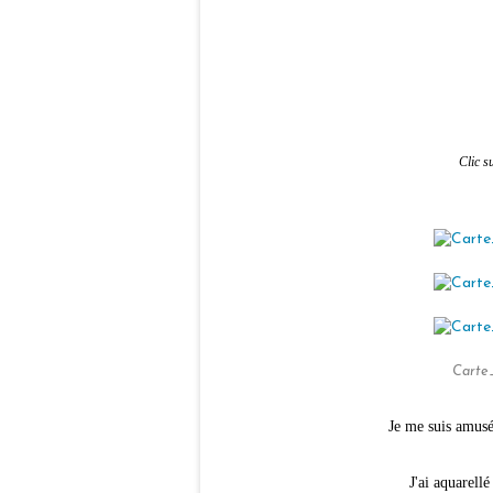
Clic s
Carte
Je me suis amusé
J'ai aquarell