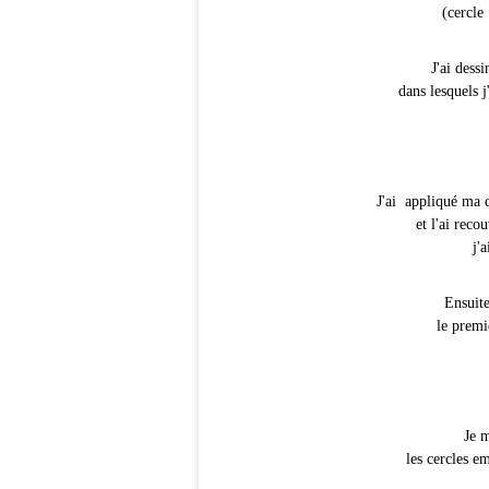
(cercle
J'ai dessi
dans lesquels 
J'ai appliqué ma 
et l'ai reco
j'a
Ensuite
le premi
Je m
les cercles e