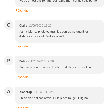
Hé bé on est pas rendus! Lol j'aime l'humour de cette borne
Répondre
C
Claire
12/09/2016 13:27
J'aime bien ta photo et aussi les bornes indiquant les
distances... Y -a t-il d'autres villes?
Répondre
P
Patibee
12/09/2016 12:36
Pour marcheurs avertis ! Insolite et drôle, c'est excellent !
Répondre
A
Alascrap
12/09/2016 12:21
Eh bé on n'est pas arrivé sur la place rouge ! Original ...