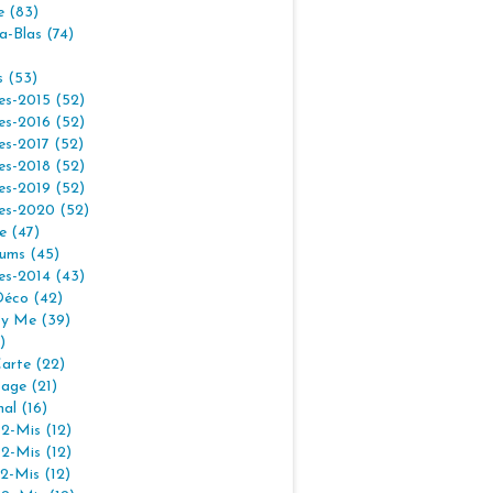
e (83)
la-Blas (74)
s (53)
es-2015 (52)
es-2016 (52)
es-2017 (52)
es-2018 (52)
es-2019 (52)
es-2020 (52)
e (47)
ums (45)
es-2014 (43)
Déco (42)
By Me (39)
)
arte (22)
age (21)
nal (16)
2-Mis (12)
2-Mis (12)
2-Mis (12)