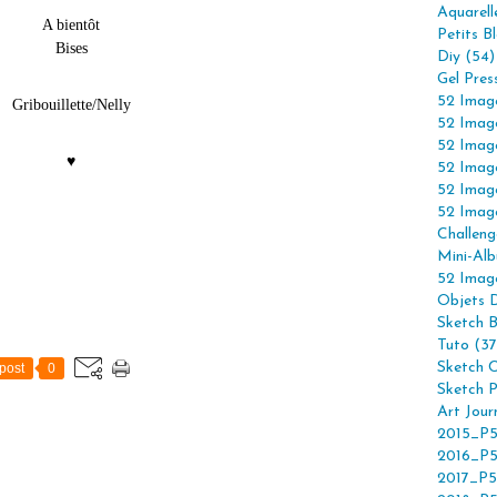
Aquarell
A bientôt
Petits B
Bises
Diy (54)
Gel Pres
52 Imag
Gribouillette/Nelly
52 Imag
52 Imag
♥
52 Imag
52 Imag
52 Imag
Challeng
Mini-Alb
52 Imag
Objets 
Sketch 
Tuto (37
Sketch C
post
0
Sketch P
Art Jour
2015_P5
2016_P5
2017_P5