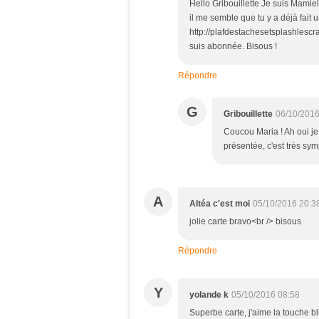
Hello Gribouillette Je suis Mamie
il me semble que tu y a déjà fait u
http://plafdestachesetsplashlescra
suis abonnée. Bisous !
Répondre
G
Gribouillette
06/10/2016
Coucou Maria ! Ah oui je
présentée, c'est très symp
A
Altéa c'est moi
05/10/2016 20:3
jolie carte bravo<br /> bisous
Répondre
Y
yolande k
05/10/2016 08:58
Superbe carte, j'aime la touche bl