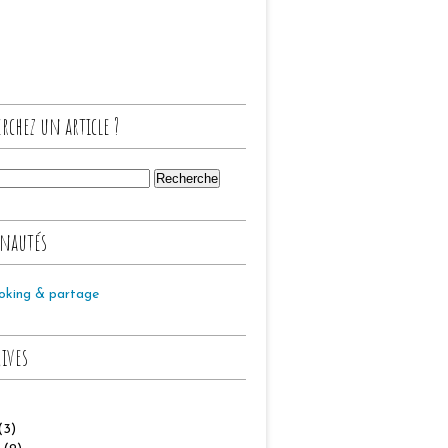
rchez un article ?
nautés
oking & partage
hives
(3)