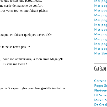
ez que je suis une patouilleuse,
Mes pag
ime sortir de ma zone de confort
Mes pag
utres voies tout en me faisant plaisir.
Mes pag
Mes pag
Mes pag
Mes pag
Mes pag
Mes pag
raqué, en faisant quelques taches d'Or...
Mes pag
Mes pag
On ne se refait pas !!!
Mes pag
Mes Ske
e,
pour son anniversaire,
à mon amie Magaly91.
Bisous ma Belle !
Catégor
Carterie
Pages S
 de ScrapenStyles pour leur gentille invitation.
Photogr
Dt Scra
Mixed-M
Dt Créab