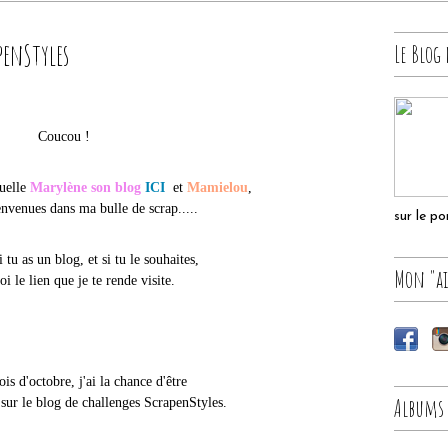
penStyles
Le Blog 
Coucou !
cuelle
Marylène son blog
ICI
et
Mamielou
,
envenues dans ma bulle de scrap.....
sur le p
tu as un blog, et si tu le souhaites,
Mon "ai
oi le lien que je te rende visite.
is d'octobre, j'ai la chance d'être
Albums
sur le blog de challenges ScrapenStyles.