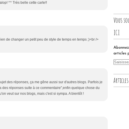
alop! ^^ Très belle cette carte!!
Vous so
ICI
 bien de changer un petit peu de style de temps en temps ;)<br />
Abonnez-
articles 
Articles
u sujet des réponses, ça me gêne aussi sur d'autres blogs. Parfois je
y a des réponses suite à ce commentaire",enfin quelque chose du
u'on veut sur nos blogs, mais c'est si sympa. A bientôt !