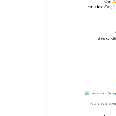
C'est
Na
sur la base d'un jol
et les condit
Carte pour Scra