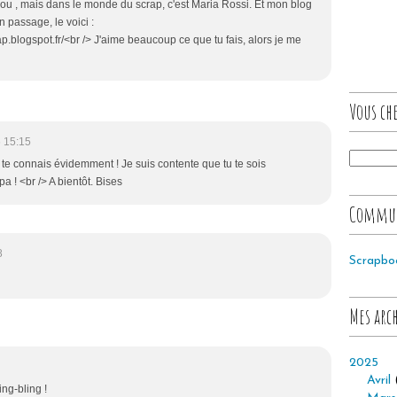
lou , mais dans le monde du scrap, c'est Maria Rossi. Et mon blog
n passage, le voici :
p.blogspot.fr/<br /> J'aime beaucoup ce que tu fais, alors je me
Vous che
 15:15
 te connais évidemment ! Je suis contente que tu te sois
a ! <br /> A bientôt. Bises
Commu
8
Scrapbo
Mes arc
2025
Avril
ing-bling !