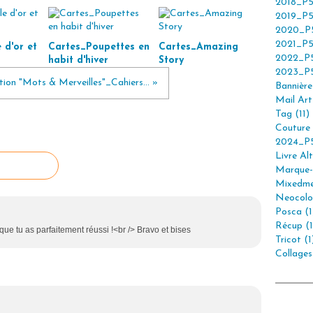
2018_P5
2019_P5
2020_P5
2021_P5
 d'or et
Cartes_Poupettes en
Cartes_Amazing
2022_P5
habit d'hiver
Story
2023_P5
tion "Mots & Merveilles"_Cahiers... »
Bannière 
Mail Art 
Tag (11)
Couture 
2024_P5
Livre Alt
Marque-
Mixedme
Neocolor
Posca (1
Récup (1
que tu as parfaitement réussi !<br /> Bravo et bises
Tricot (1
Collages