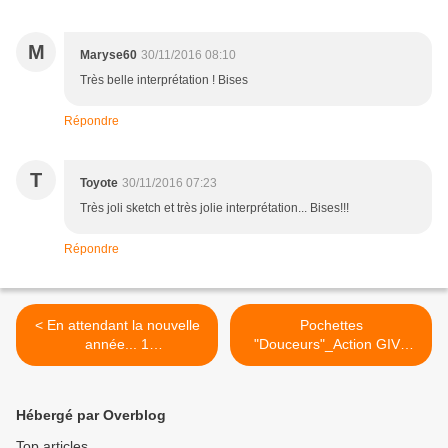
M
Maryse60
30/11/2016 08:10
Très belle interprétation ! Bises
Répondre
T
Toyote
30/11/2016 07:23
Très joli sketch et très jolie interprétation... Bises!!!
Répondre
< En attendant la nouvelle
Pochettes
année... 1
"Douceurs"_Action GIVE
jour/1carte#13_Forum du
YOUR SCRAP_Fin d'année
Créablabla
solidaire >
Hébergé par Overblog
Top articles