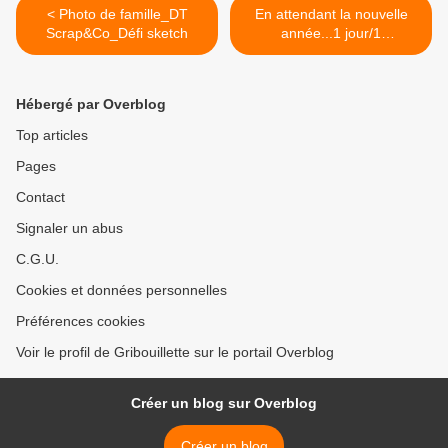
< Photo de famille_DT
En attendant la nouvelle
Scrap&Co_Défi sketch
année...1 jour/1
carte#6_Forum
Créablabla_et autre >
Hébergé par Overblog
Top articles
Pages
Contact
Signaler un abus
C.G.U.
Cookies et données personnelles
Préférences cookies
Voir le profil de Gribouillette sur le portail Overblog
Créer un blog sur Overblog
Créer un blog