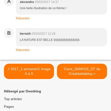
A
alexandra
05/03/2017 14:37
Une belle illustration de ce thème !
Répondre
B
bernath
05/03/2017 12:26
LA NATURE EST BELLE §§§§§§§§§§§§§§§
Répondre
< 2017_1 semaine/1 image
Carte_Défi#316_DT du
6 à 9
Créablablablog >
Hébergé par Overblog
Top articles
Pages