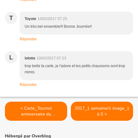
T
Toyote
10/02/2017 07:25
Un très bel ensemble!!! Bonne Journée!!
Répondre
L
lolotte
10/02/2017 07:23
trop belle ta carte, je l'adore et les petits chaussons sont trop
mimis
Répondre
< Carte_Tournoi
2017_1 semaine/1 image_1
anniversaire du
à 5 >
Créablabla_ La Chandeleur
Hébergé par Overblog