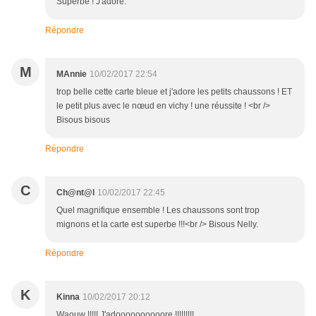
Superbe ! J'adore.
Répondre
M
MAnnie
10/02/2017 22:54
trop belle cette carte bleue et j'adore les petits chaussons ! ET
le petit plus avec le nœud en vichy ! une réussite ! <br />
Bisous bisous
Répondre
C
Ch@nt@l
10/02/2017 22:45
Quel magnifique ensemble ! Les chaussons sont trop
mignons et la carte est superbe !!!<br /> Bisous Nelly.
Répondre
K
Kinna
10/02/2017 20:12
Waouw !!!!! J'adoooooooooore !!!!!!!!!